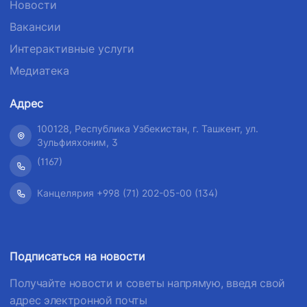
1062
Новости
+998 (71) 207-
+998 (71) 200-
Вакансии
87-00
02-04
Интерактивные услуги
+998 (71) 207-
+998 (71) 207-
87-02
67-68
Медиатека
Адрес
100128, Республика Узбекистан, г. Ташкент, ул.
Зульфияхоним, 3
(1167)
Канцелярия +998 (71) 202-05-00 (134)
Подписаться на новости
Получайте новости и советы напрямую, введя свой
адрес электронной почты