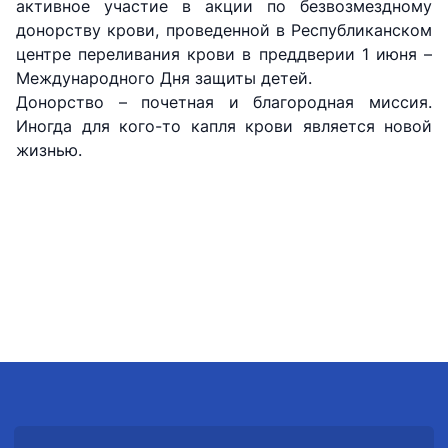
активное участие в акции по безвозмездному
донорству крови, проведенной в Республиканском
центре переливания крови в преддверии 1 июня –
Международного Дня защиты детей.
Донорство – почетная и благородная миссия.
Иногда для кого-то капля крови является новой
жизнью.
АО
АО
АО
"Uzbekistan
"O'zbekiston
"Uzbekistan
Airways"
temir yo'llari"
Airports"
Номер
Номер
Номер
телефона
телефона
телефона
доверия
доверия
доверия
+998 (78) 140-
+998 (71) 237-
+998 (55) 501-
02-00
99-98
47-09
АО
ООО
Комитет по