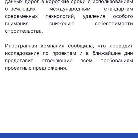
данных дорог в короткие сроки с использованием
АО
АО
АО
отвечающих международным стандартам
"Uzbekistan
"O'zbekiston
"Uzbekistan
Airways"
temir yo'llari"
Airports"
современных технологий, уделения особого
внимания снижению себестоимости
строительства.
Номер
Номер
Номер
телефона
телефона
телефона
доверия
доверия
доверия
Иностранная компания сообщила, что проводит
исследования по проектам и в ближайшие дни
+998 (78) 140-
+998 (71) 237-
+998 (55) 501-
представит отвечающие всем требованиям
02-00
99-98
47-09
проектные предложения.
АО
ООО
Комитет по
"Тошшахартрансхизмат"
"Узавтовокзал
автомобильным
сервис"
дорогам
Номер
Номер
Номер
телефона
телефона
телефона
доверия
доверия
доверия
1062
+998 (71) 207-
+998 (71) 200-
87-00
02-04