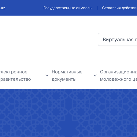
.uz
Государственные символы
Стратегия действи
Виртуальная 
Электронное
Нормативные
Организационна
правительство
документы
молодежного ц
В рамках проектов
Проекты разрабатываемых
Новости моло
электронного правительства
законодательных и
нформация
нормативных актов
Государственные органы
бъявления
Обсуждение нормативно-