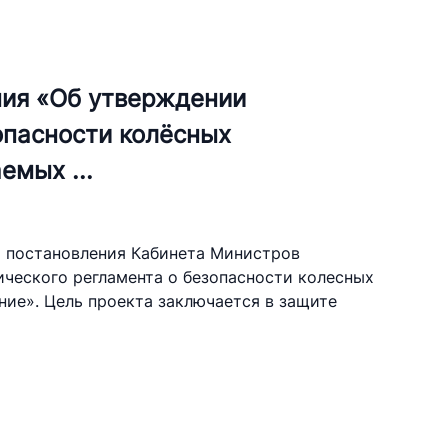
kistan Airports"
ния «Об утверждении
лефона доверия
опасности колёсных
 501-47-09
емых ...
 по автомобильным
 постановления Кабинета Министров
ческого регламента о безопасности колесных
лефона доверия
ие». Цель проекта заключается в защите
) 200-02-04
 207-67-68