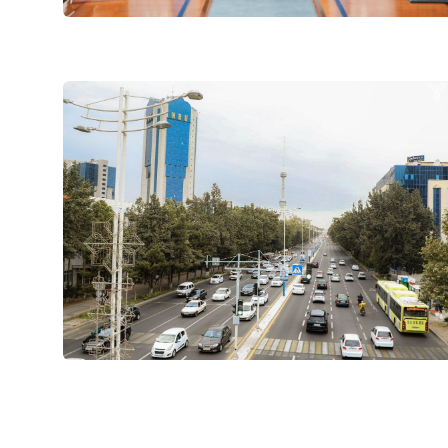
АО "Uzbekistan Airw
Номер телефона дове
+998 (78) 140-02-00
АО "Тошшахартранс
Номер телефона дове
1062