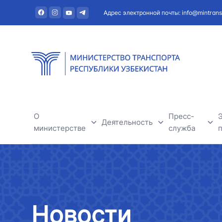
Адрес электронной почты: info@mintrans
О
Пресс-
Деятельность
министерстве
служба
Автомобильный транспорт
О министерстве
Новости
Речной транспорт
Руководство
Полезная и
Новости
Железнодорожный транспорт
Структура
Тендеры и о