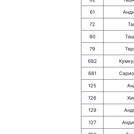
1062
61
Анди
72
Та
80
Таш
79
Тер
682
Кумку
681
Сарио
125
Ан
126
Хи
129
Анд
127
Анди