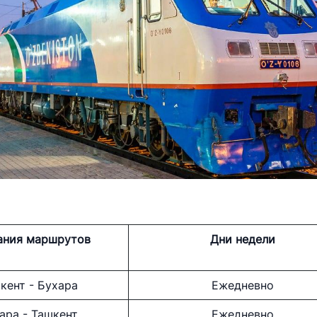
сутствия
или юридических
ствляющих поиск
 на открытых
коллегии и совета
а транспорта
з
я и официальные
руководителя
ресс-службы
ания маршрутов
Дни недели
енные программы
кент - Бухара
Ежедневно
ровье
ара - Ташкент
Ежедневно