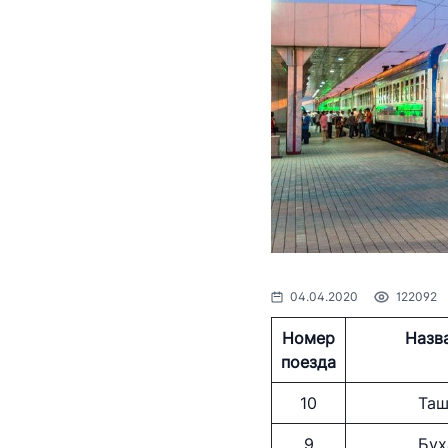
Координационные
соответствии с бюджетным
совещательные органы
законодательством
Порядок при
физических 
Духовно-просветительские
лиц, осуще
мероприятия
информации
заседаниях 
Министерств
Пресс-рели
Выступлени
обращения 
04.04.2020
122092
Контакты п
Номер
Назв
поезда
Государств
10
Таш
Рубрика здо
9
Бух