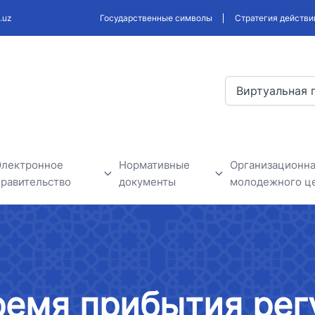
.uz
Государственные символы
Стратегия действи
Виртуальная 
Электронное
Нормативные
Организационна
правительство
документы
молодежного ц
В рамках проектов
Проекты разрабатываемых
Новости моло
электронного правительства
законодательных и
нформация
нормативных актов
Государственные органы
ремя прибытия ре
бъявления
Обсуждение нормативно-