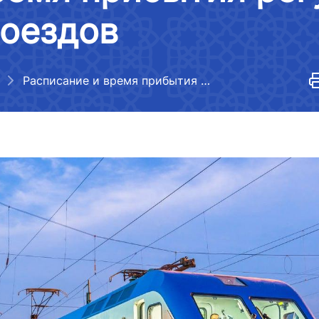
Порядок обработки обращений
правовых актов
поездов
ея
Открытые данные по индексу
Взаимодействие
убликуемой
эффективности логистики
государственных органов с
юридическими и физическими
а
Расписание и время прибытия регулярных пассажирских поездов
лицами, международными
едений о
организациями
и Министерства
Нормативно-правовые акты,
утратившие силу
ая информация о
и Министерства
Сведения о международных
договорах
я представителей
Состояние отраслей, динамика
развития, показатели
едений о
и Министерства