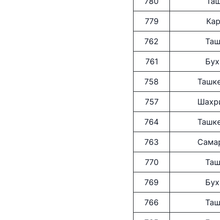
780
Таш
779
Кар
762
Таш
761
Бух
758
Ташке
757
Шахри
764
Ташке
763
Самар
770
Таш
769
Бух
766
Таш