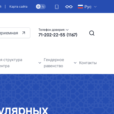
Рус
й
Карта сайта
Телефон доверия:
приемная
71-202-22-55 (1167)
я структура
Гендерное
Контакты
ентра
равенство
дежного центра
Общие сведения
Гендерное равенство-одно из
основных прав человека
гулярных