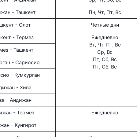
Номер те
+998 (71) 207-87-00
жан - Ташкент
Пн, Чт, Пт, Вс
+998 (71
+998 (71) 207-87-02
шкент - Олот
Четные дни
+998 (71)
кент - Термез
Ежедневно
Вт, Чт, Пт, Вс
мез - Ташкент
Ср, Вс
Пт, Сб, Вс
рган - Сариосио
Пт, Сб, Вс
сио - Кумкурган
дижан - Хива
ва - Андижан
ижан - Термез
Ежедневно
жан - Кунгирот