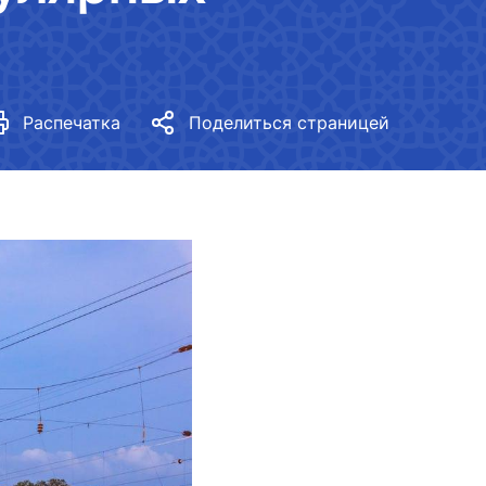
Стратегия обеспечения
гендерного равенства в нашей
стране
Нормативные документы
Распечатка
Поделиться страницей
Гендерная политика в
министерстве
Показатели
Реализованные действия
Разработка нормативных
документов, касающихся
гендерного равенства
Гендерное равенство
медиагалерея