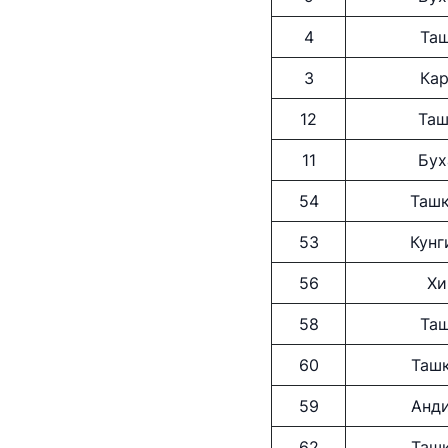
4
Таш
3
Кар
12
Таш
11
Бух
54
Ташк
АО "Uzbekistan Airw
53
Кунг
Номер телефона дове
56
Хи
+998 (78) 140-02-00
58
Таш
60
Ташк
АО "Тошшахартранс
59
Анди
Номер телефона дове
62
Ташк