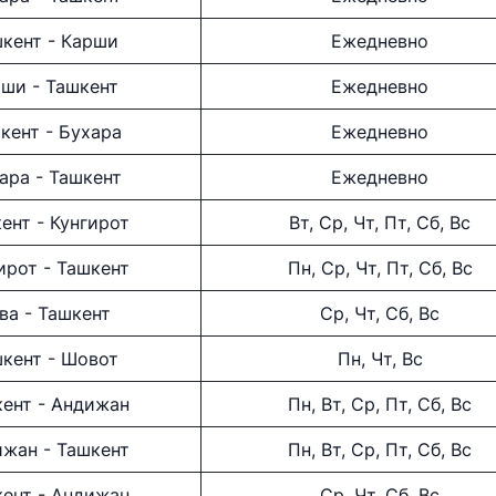
кент - Карши
Ежедневно
ши - Ташкент
Ежедневно
кент - Бухара
Ежедневно
ара - Ташкент
Ежедневно
ент - Кунгирот
Вт, Ср, Чт, Пт, Сб, Вс
ays"
АО "O'zbekiston temir
АО "Uzbe
ирот - Ташкент
Пн, Ср, Чт, Пт, Сб, Вс
yo'llari"
рия
Номер те
ва - Ташкент
Ср, Чт, Сб, Вс
Номер телефона доверия
+998 (55)
кент - Шовот
Пн, Чт, Вс
+998 (71) 237-99-98
ент - Андижан
Пн, Вт, Ср, Пт, Сб, Вс
хизмат"
ООО "Узавтовокзал сервис"
Комитет
дорогам
жан - Ташкент
Пн, Вт, Ср, Пт, Сб, Вс
рия
Номер телефона доверия
ент - Андижан
Ср, Чт, Сб, Вс