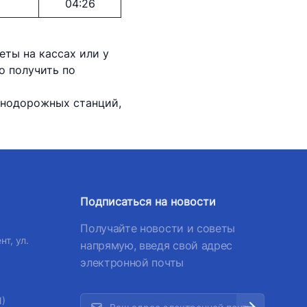
04:26
ты на кассах или у
 получить по
знодорожных станций,
Подписаться на новости
Получайте новости и советы
нт, ул.
напрямую, введя свой адрес
электронной почты
1)