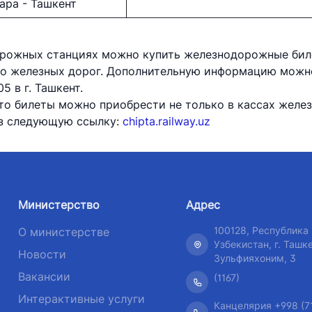
ара - Ташкент
рожных станциях можно купить железнодорожные биле
 железных дорог. Дополнительную информацию можно
5 в г. Ташкент.
что билеты можно приобрести не только в кассах желе
ез следующую ссылку:
chipta.railway.uz
Министерство
Адрес
100128, Республика
О министерстве
Узбекистан, г. Ташке
Новости
Зульфияхоним, 3
Вакансии
(1167)
Интерактивные услуги
Канцелярия +998 (7