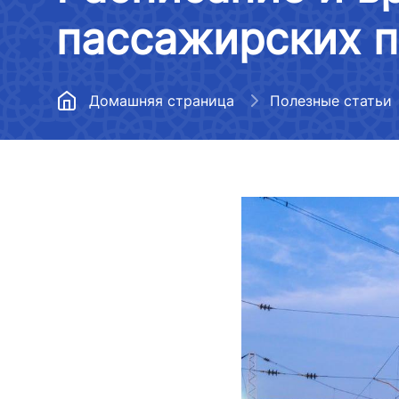
Воздушный транспорт
пассажирских 
Центральный аппарат
Медиагалер
Метрополитен
Территориальные управления
Список неп
информации
Развитие дорожного хозяйств
Домашняя страница
Полезные статьи
Подведомственные
организации
Перечень св
Управления расследования
деятельност
авиационных происшествий и
Нормативные документы
транспорта
инцидентов
Вакансии
Ограниченн
Отчет о деятельности
деятельност
министерства транспорта за
Открытые данные
транспорта
2022 год
Противодействие коррупции
Аккредитаци
Ответы на часто задаваемые
СМИ
вопросы
Регламент работы с
обращениями о коррупции
Перечень св
Аттестация сотрудников
деятельност
Открытые данные в
транспорта