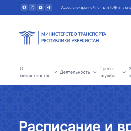
Адрес электронной почты: info@mintrans
О
Пресс-
Деятельность
министерстве
служба
Автомобильный транспорт
О министерстве
Новости
Речной транспорт
Руководство
Полезная и
Расписание и в
Железнодорожный транспорт
Структура
Тендеры и о