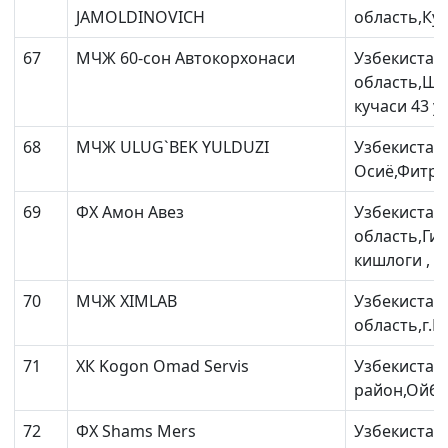
JAMOLDINOVICH
область,Кур
67
МЧЖ 60-сон Автокорхонаси
Узбекистан
область,Ша
кучаси 43 уй
68
МЧЖ ULUG`BEK YULDUZI
Узбекистан,
Осиё,Фитрат
69
ФХ Амон Авез
Узбекистан
область,Ги
кишлоги ,
70
МЧЖ XIMLAB
Узбекистан
область,г.Бу
71
ХК Kogon Omad Servis
Узбекистан
район,Ойбе
72
ФХ Shams Mers
Узбекистан