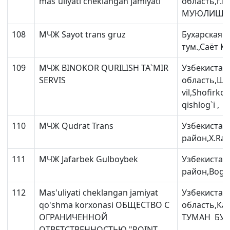
mas`uliyati cheklangan jamiyati
область,г.
МУЮЛИШИ 
108
МЧЖ Sayot trans gruz
Бухарская о
тум.,Саёт 
109
МЧЖ BINOKOR QURILISH TA`MIR
Узбекистан
SERVIS
область,Ша
vil,Shofirko
qishlog`i ,
110
МЧЖ Qudrat Trans
Узбекистан
район,X.Raxi
111
МЧЖ Jafarbek Gulboybek
Узбекистан
район,Bogit
112
Mas'uliyati cheklangan jamiyat
Узбекистан
qo'shma korxonasi ОБЩЕСТВО С
область,Ка
ОГРАНИЧЕННОЙ
ТУМАН БУХО
ОТВЕТСТВЕННОСТЬЮ "POINT