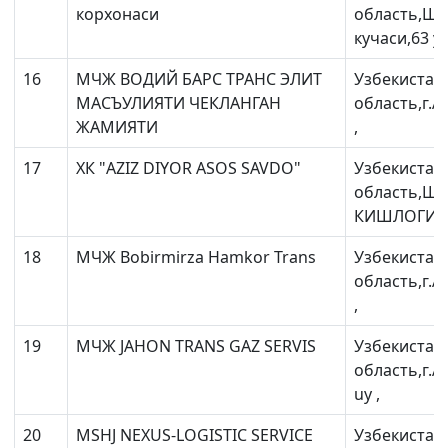
корхонаси
область,Ша
кучаси,63 уй
16
МЧЖ ВОДИЙ БАРС ТРАНС ЭЛИТ
Узбекистан
МАСЪУЛИЯТИ ЧЕКЛАНГАН
область,г.А
ЖАМИЯТИ
,
17
XК "AZIZ DIYOR ASOS SAVDO"
Узбекистан
область,Ша
КИШЛОГИ ,
18
МЧЖ Bobirmirza Hamkor Trans
Узбекистан
область,г.А
,
19
МЧЖ JAHON TRANS GAZ SERVIS
Узбекистан
область,г.А
uy ,
20
MSHJ NEXUS-LOGISTIC SERVICE
Узбекистан