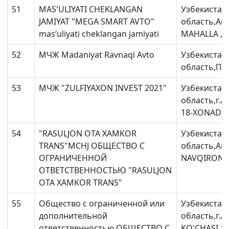
51
MAS'ULIYATI CHEKLANGAN
Узбекистан
JAMIYAT "MEGA SMART AVTO"
область,Ан
mas‘uliyati cheklangan jamiyati
MAHALLA ,
52
МЧЖ Madaniyat Ravnaqi Avto
Узбекистан
область,Пах
53
МЧЖ "ZULFIYAXON INVEST 2021"
Узбекистан
область,г.
18-XONADON
54
"RASULJON OTA XAMKOR
Узбекистан
TRANS"MCHJ ОБЩЕСТВО С
область,Ан
ОГРАНИЧЕННОЙ
NAVQIRON K
ОТВЕТСТВЕННОСТЬЮ "RASULJON
OTA XAMKOR TRANS"
55
Общество с ограниченной или
Узбекистан
дополнительной
область,г.
ответственностью ОБЩЕСТВО С
KO'CHASI 11