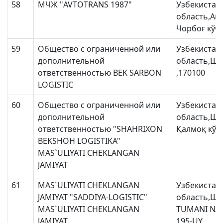
58
МЧЖ "AVTOTRANS 1987"
Узбекистан
область,Ан
Чорбоғ кўча
59
Общество с ограниченной или
Узбекистан
дополнительной
область,Ш
ответственностью BEK SARBON
,170100
LOGISTIC
60
Общество с ограниченной или
Узбекистан
дополнительной
область,Ш
ответственностью "SHAHRIXON
Қалмоқ кўча
BEKSHOH LOGISTIKA"
MAS`ULIYATI CHEKLANGAN
АО
АО
АО
JAMIYAT
"Uzbekistan
"O'zbekiston
"Uzbekistan
Airways"
temir yo'llari"
Airports"
61
MAS`ULIYATI CHEKLANGAN
Узбекистан
JAMIYAT "SADDIYA-LOGISTIC"
область,Ша
Номер
Номер
Номер
MAS`ULIYATI CHEKLANGAN
TUMANI NA
телефона
телефона
телефона
JAMIYAT
195-UY ,