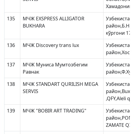
Xамадоний к
135
МЧЖ EXSPRESS ALLIGATOR
Узбекистан
BUKHARA
район,Б.На
кўргони 17 у
136
МЧЖ Discovery trans lux
Узбекистан
район,Хоса 
137
МЧЖ Муниса Мумтозбегим
Узбекистан
Равнак
район,Ф.Хуж
138
МЧЖ STANDART QURILISH MEGA
Узбекистан
SERVIS
район,Buxoro
,QFY,Aleli qis
139
МЧЖ "BOBIR ART TRADING"
Узбекистан
район,РОМ
ZAMATE QISH