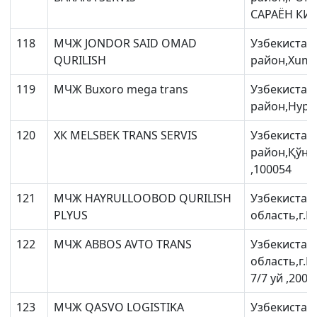
САРАЁН КИ
118
МЧЖ JONDOR SAID OMAD
Узбекистан
QURILISH
район,Xumdo
119
МЧЖ Buxoro mega trans
Узбекистан
район,Нураф
120
ХК MELSBEK TRANS SERVIS
Узбекистан
район,Қўнғ
,100054
121
МЧЖ HAYRULLOOBOD QURILISH
Узбекистан
PLYUS
область,г.Б
122
МЧЖ ABBOS AVTO TRANS
Узбекистан
область,г.Б
7/7 уй ,2001
123
МЧЖ QASVO LOGISTIKA
Узбекистан,