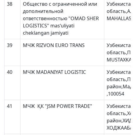
38
Общество с ограниченной или
Узбекистан
дополнительной
область,Ал
ответственностью "OMAD SHER
MAHALLASI 
LOGISTICS" mas‘uliyati
cheklangan jamiyati
39
МЧЖ RIZVON EURO TRANS
Узбекистан
область,Па
MUSTAXKAM
40
МЧЖ MADANIYAT LOGISTIC
Узбекистан
область,Па
район,Мада
,100054
41
МЧЖ ҚК "JSM POWER TRADE"
Узбекистан
область,Хо
район,ХИД
ХОДЖААБАД