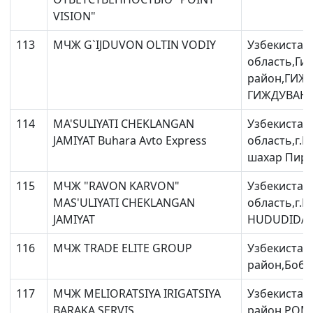
VISION"
113
МЧЖ G`IJDUVON OLTIN VODIY
Узбекистан
область,Ги
район,ГИЖ
ГИЖДУВАНС
114
MA'SULIYATI CHEKLANGAN
Узбекистан
JAMIYAT Buhara Avto Express
область,г.Б
шахар Пири
115
МЧЖ "RAVON KARVON"
Узбекистан
MAS'ULIYATI CHEKLANGAN
область,г.
JAMIYAT
HUDUDIDA J
116
МЧЖ TRADE ELITE GROUP
Узбекистан
район,Боби
117
МЧЖ MELIORATSIYA IRIGATSIYA
Узбекистан
BARAKA SERVIS
район,РОМ