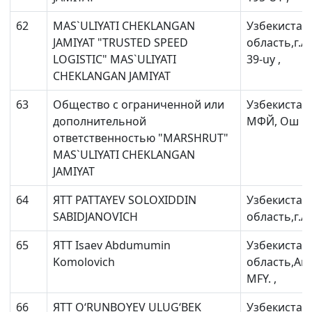
доверия
доверия
доверия
62
MAS`ULIYATI CHEKLANGAN
Узбекистан
+998 (78) 140-
+998 (71) 237-
+998 (55) 501-
JAMIYAT "TRUSTED SPEED
область,г.А
02-00
99-98
47-09
LOGISTIC" MAS`ULIYATI
39-uy ,
CHEKLANGAN JAMIYAT
АО
ООО
Комитет по
"Тошшахартрансхизмат"
"Узавтовокзал
автомобильным
63
Общество с ограниченной или
Узбекистан
сервис"
дорогам
дополнительной
МФЙ, Ош куч
Номер
ответственностью "MARSHRUT"
Номер
Номер
телефона
MAS`ULIYATI CHEKLANGAN
телефона
телефона
доверия
JAMIYAT
доверия
доверия
1062
64
ЯТТ PATTAYEV SOLOXIDDIN
Узбекистан
+998 (71) 207-
+998 (71) 200-
87-00
02-04
SABIDJANOVICH
область,г.А
+998 (71) 207-
+998 (71) 207-
65
ЯТТ Isaev Abdumumin
Узбекистан
87-02
67-68
Komolovich
область,Ан
MFY. ,
66
ЯТТ O‘RUNBOYEV ULUG‘BEK
Узбекистан