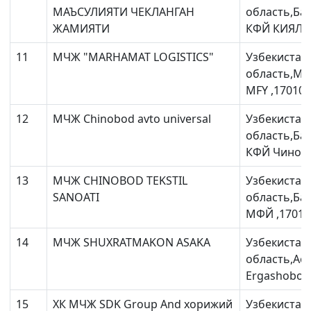
МАЪСУЛИЯТИ ЧЕКЛАНГАН
область,Ба
ЖАМИЯТИ
КФЙ КИЯЛИ
11
МЧЖ "MARHAMAT LOGISTICS"
Узбекистан
область,Ма
MFY ,170100
12
МЧЖ Chinobod avto universal
Узбекистан
область,Ба
КФЙ Чиноб
13
МЧЖ CHINOBOD TEKSTIL
Узбекистан
SANOATI
область,Ба
МФЙ ,17010
14
МЧЖ SHUXRATMAKON ASAKA
Узбекистан
область,Ас
Ergashobod m
15
ХК МЧЖ SDK Group And хорижий
Узбекистан