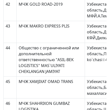
42
МЧЖ GOLD ROAD-2019
Узбекистан
область,Дж
МФЙ.А.Темур
43
МЧЖ MAKRO EXPRESS PLIS
Узбекистан
область,Дж
КФЙ.Дилкаш 
44
Общество с ограниченной или
Узбекистан
дополнительной
область,Па
ответственностью "ASIL-BEK
ko`chasi i 4
LOGISTICS" MAS`ULIYATI
CHEKLANGAN JAMIYAT
45
МЧЖ XAMJIXAT OMAD TRANS
Узбекистан
область,Ба
маxалласи ,
46
МЧЖ SHAHRIXON GUMBAZ
Узбекистан
LOGISTIKA
область,Ша