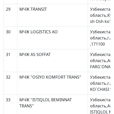
29
МЧЖ TRANSIT
Узбекистан
область,Ку
sh Osh ko'ch
30
МЧЖ LOGISTICS AO
Узбекистан
область,г.А
,171100
31
МЧЖ AS SOFFAT
Узбекистан
область,Ас
FARG`ONA K
32
МЧЖ "OSIYO KOMFORT TRANS"
Узбекистан
область,г.
KO`CHASI 90
33
МЧЖ "ISTIQLOL BEMINNAT
Узбекистан
TRANS"
область,Ан
ISTIQLOL MF