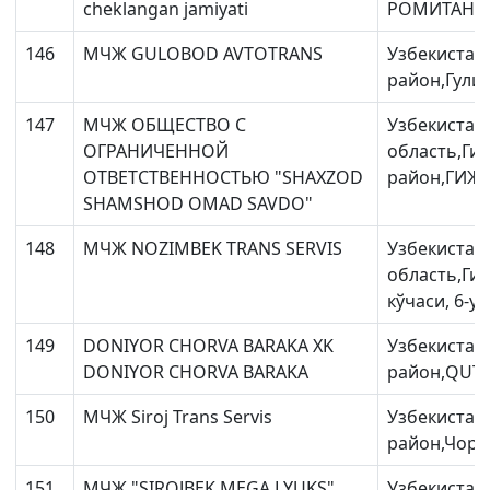
cheklangan jamiyati
РОМИТАНСК
146
МЧЖ GULOBOD AVTOTRANS
Узбекистан
район,Гули
147
МЧЖ ОБЩЕСТВО С
Узбекистан
ОГРАНИЧЕННОЙ
область,Ги
ОТВЕТСТВЕННОСТЬЮ "SHAXZOD
район,ГИЖД
SHAMSHOD OMAD SAVDO"
148
МЧЖ NOZIMBEK TRANS SERVIS
Узбекистан
область,Ги
кўчаси, 6-уй 
149
DONIYOR CHORVA BARAKA XK
Узбекистан
DONIYOR CHORVA BARAKA
район,QUTR
150
МЧЖ Siroj Trans Servis
Узбекистан
район,Чорб
151
МЧЖ "SIROJBEK MEGA LYUKS"
Узбекистан