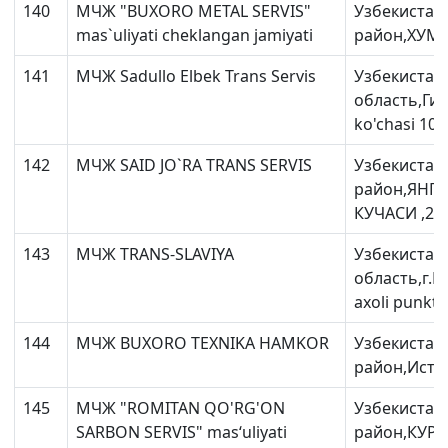
140
МЧЖ "BUXORO METAL SERVIS"
Узбекистан
mas`uliyati cheklangan jamiyati
район,ХУМ
141
МЧЖ Sadullo Elbek Trans Servis
Узбекистан
область,Ги
ko'chasi 103
142
МЧЖ SAID JO`RA TRANS SERVIS
Узбекистан
район,ЯНГ
КУЧАСИ ,20
143
МЧЖ TRANS-SLAVIYA
Узбекистан
область,г.Б
axoli punkti 
144
МЧЖ BUXORO TEXNIKA HAMKOR
Узбекистан
район,Исти
145
МЧЖ "ROMITAN QO'RG'ON
Узбекистан
SARBON SERVIS" mas‘uliyati
район,КУРГ