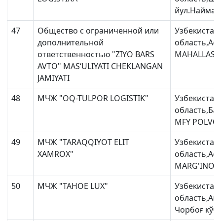
йул.Найман
47
Общество с ограниченной или
Узбекистан
дополнительной
область,Ас
ответственностью "ZIYO BARS
MAHALLASI 
AVTO" MAS‘ULIYATI CHEKLANGAN
JAMIYATI
48
МЧЖ "OQ-TULPOR LOGISTIK"
Узбекистан
область,Ба
MFY POLVON
49
МЧЖ "TARAQQIYOT ELIT
Узбекистан
XAMROX"
область,Ас
MARG'INONI
50
МЧЖ "TAHOE LUX"
Узбекистан
область,Ан
Чорбоғ кўча