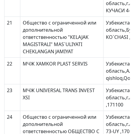
область,г
КУЧАСИ 4-УЙ
21
Общество с ограниченной или
Узбекистан
дополнительной
область,Бу
ответственностью "KELAJAK
KO`CHASI ,1
MAGISTRALI" MAS`ULIYATI
CHEKLANGAN JAMIYAT
22
МЧЖ XAMKOR PLAST SERVIS
Узбекистан
область,Ал
qishloq,Qora
23
МЧЖ UNIVERSAL TRANS INVEST
Узбекистан
XSI
область,г.
,171100
24
Общество с ограниченной или
Узбекистан
дополнительной
область,г.
ответственностью ОБЩЕСТВО С
73-UY ,1701