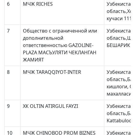
6
МЧЖ RICHES
Узбекистан
область,Хо
кучаси 111-
7
Общество с ограниченной или
Узбекистан
дополнительной
область,Ша
ответственностью GAZOLINE-
БЕШАРИК КУ
PLAZA МАСЪУЛЯТИ ЧЕКЛАНГАН
ЖАМИЯТ
8
МЧЖ TARAQQIYOT-INTER
Узбекистан
область,Ба
кишлоги, О
махалласи ,
9
ХК OLTIN ATIRGUL FAYZI
Узбекистан
область,Бал
Kattabuloq 
10
МЧЖ СHINOBOD PROM BIZNES
Узбекистан