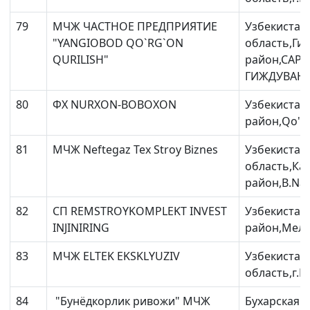
79
МЧЖ ЧАСТНОЕ ПРЕДПРИЯТИЕ
Узбекистан
"YANGIOBOD QO`RG`ON
область,Ги
QURILISH"
район,САР
ГИЖДУВАНС
80
ФХ NURXON-BOBOXON
Узбекистан
район,Qo'ng'
81
МЧЖ Neftegaz Tex Stroy Biznes
Узбекистан
область,Ка
район,B.Naq
82
CП REMSTROYKOMPLEKT INVEST
Узбекистан
INJINIRING
район,Мелио
83
МЧЖ ELTEK EKSKLYUZIV
Узбекистан
область,г.Б
84
"Бунёдкорлик ривожи" МЧЖ
Бухарская о