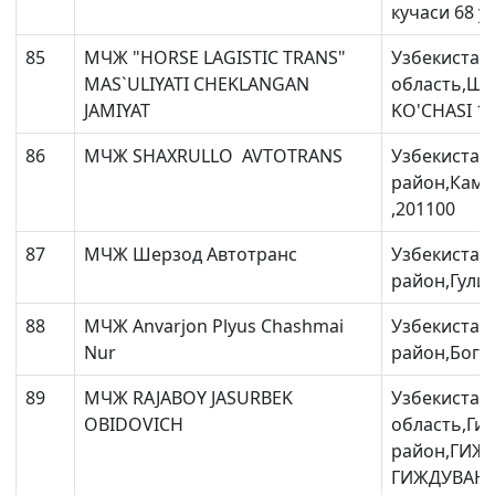
кучаси 68 у
85
МЧЖ "HORSE LAGISTIC TRANS"
Узбекистан
MAS`ULIYATI CHEKLANGAN
область,Ша
JAMIYAT
KO'CHASI 19
86
МЧЖ SHAXRULLO AVTOTRANS
Узбекистан
район,Камо
,201100
87
МЧЖ Шерзод Автотранс
Узбекистан
район,Гулис
88
МЧЖ Anvarjon Plyus Chashmai
Узбекистан
Nur
район,Боги
89
МЧЖ RAJABOY JASURBEK
Узбекистан
OBIDOVICH
область,Ги
район,ГИЖ
ГИЖДУВАНС