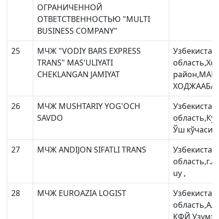
ОГРАНИЧЕННОЙ
ОТВЕТСТВЕННОСТЬЮ "MULTI
BUSINESS COMPANY"
25
МЧЖ "VODIY BARS EXPRESS
Узбекистан
TRANS" MAS'ULIYATI
область,Хо
CHEKLANGAN JAMIYAT
район,МАН
ХОДЖААБАД
26
МЧЖ MUSHTARIY YOG'OCH
Узбекистан
SAVDO
область,Ку
Ўш кўчаси ,
27
МЧЖ ANDIJON SIFATLI TRANS
Узбекистан
область,г.Ан
uy ,
28
МЧЖ EUROAZIA LOGIST
Узбекистан
область,Ал
КФЙ Узумзор