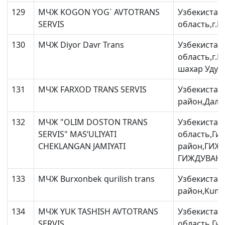
129
МЧЖ KOGON YOG` AVTOTRANS
Узбекистан
SERVIS
область,г.Ка
130
МЧЖ Diyor Davr Trans
Узбекистан
область,г.Б
шахар Удург
131
МЧЖ FARXOD TRANS SERVIS
Узбекистан
район,Далм
132
МЧЖ "OLIM DOSTON TRANS
Узбекистан
SERVIS" MAS‘ULIYATI
область,Ги
CHEKLANGAN JAMIYATI
район,ГИЖ
ГИЖДУВАНС
133
МЧЖ Burxonbek qurilish trans
Узбекистан
район,Kumus
134
МЧЖ YUK TASHISH AVTOTRANS
Узбекистан
SERVIS
область,Ги