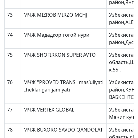
район,Янги
73
МЧЖ MIZROB MIRZO MCHJ
Узбекистан
район,ALELI
74
МЧЖ Мададкор тогой нури
Узбекистан
район,Дустл
75
МЧЖ SHOFIRKON SUPER AVTO
Узбекистан
область,Ша
к.55 ,
76
МЧЖ "PROVED TRANS" mas‘uliyati
Узбекистан
cheklangan jamiyati
район,КУН
ВАБКЕНТСК
77
МЧЖ VERTEX GLOBAL
Узбекистан,
Мачит кучас
78
МЧЖ BUXORO SAVDO QANDOLAT
Узбекистан
область,г.К