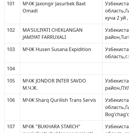
101
МЧЖ Jaxongir Jasurbek Baxt
Узбекистан
Omadi
область,Ги
куча 2 уй ,
102
MA'SULIYATI CHEKLANGAN
Узбекистан
JAMIYAT FARRUXALI
район,Turko
103
МЧЖ Husen Susana Expidition
Узбекистан
область,г.Б
104
105
МЧЖ JONDOR INTER SAVDO
Узбекистан
М.Ч.Ж.
район,ПУЛО
106
МЧЖ Sharq Qurilish Trans Servis
Узбекистан
область,Гиж
Bog'chag'ozi
107
МЧЖ "BUKHARA STARCH"
Узбекистан