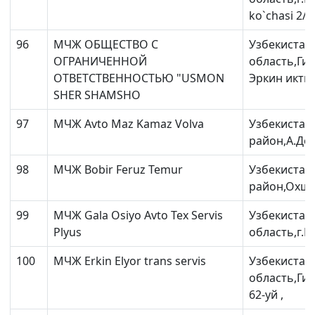
ko`chasi 2/2 
96
МЧЖ ОБЩЕСТВО С
Узбекистан
ОГРАНИЧЕННОЙ
область,Ги
ОТВЕТСТВЕННОСТЬЮ "USMON
Эркин иктис
SHER SHAMSHO
97
МЧЖ Avto Maz Kamaz Volva
Узбекистан
район,А.Дон
98
МЧЖ Bobir Feruz Temur
Узбекистан
район,Охши
99
МЧЖ Gala Osiyo Avto Tex Servis
Узбекистан
Plyus
область,г.Бу
100
МЧЖ Erkin Elyor trans servis
Узбекистан
область,Ги
62-уй ,