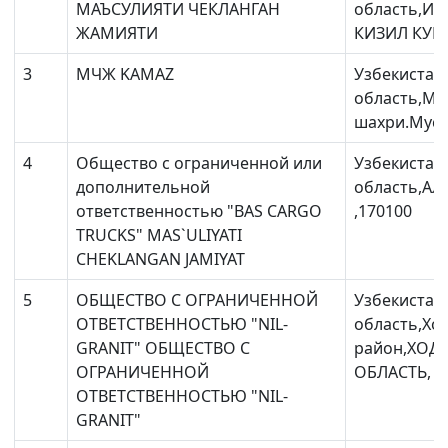
МАЪСУЛИЯТИ ЧЕКЛАНГАН
область,Из
ЖАМИЯТИ
КИЗИЛ КУПР
3
МЧЖ KAMAZ
Узбекистан
область,Ма
шаxри.Муста
4
Общество с ограниченной или
Узбекистан
дополнительной
область,Ал
ответственностью "BAS CARGO
,170100
TRUCKS" MAS`ULIYATI
CHEKLANGAN JAMIYAT
5
ОБЩЕСТВО С ОГРАНИЧЕННОЙ
Узбекистан
ОТВЕТСТВЕННОСТЬЮ "NIL-
область,Хо
GRANIT" ОБЩЕСТВО С
район,ХО
ОГРАНИЧЕННОЙ
ОБЛАСТЬ, 
ОТВЕТСТВЕННОСТЬЮ "NIL-
GRANIT"