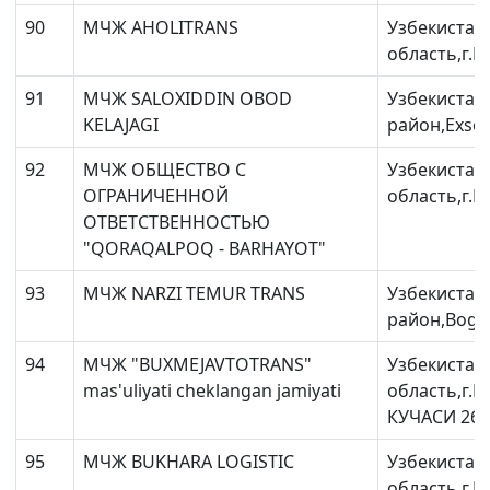
90
МЧЖ AHOLITRANS
Узбекистан
область,г.Бу
91
МЧЖ SALOXIDDIN OBOD
Узбекистан
KELAJAGI
район,Exson 
92
МЧЖ ОБЩЕСТВО С
Узбекистан
ОГРАНИЧЕННОЙ
область,г.
ОТВЕТСТВЕННОСТЬЮ
"QORAQALPOQ - BARHAYOT"
93
МЧЖ NARZI TEMUR TRANS
Узбекистан
район,Bogcha
94
МЧЖ "BUXMEJAVTOTRANS"
Узбекистан
mas'uliyati cheklangan jamiyati
область,г.
КУЧАСИ 26
95
МЧЖ BUKHARA LOGISTIC
Узбекистан
область,г.Б