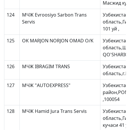
Масжид куча
124
МЧЖ Evroosiyo Sarbon Trans
Узбекистан
Servis
область,Ги
101 уй ,
125
OK MARJON NORJON OMAD O/K
Узбекистан
область,Ша
QO'SHARIQ 
126
МЧЖ IBRAGIM TRANS
Узбекистан
область,г.К
127
МЧЖ "AUTOEXPRESS"
Узбекистан
район,РОМ
,100054
128
МЧЖ Hamid Jura Trans Servis
Узбекистан
область,Ги
кучаси 41 уй