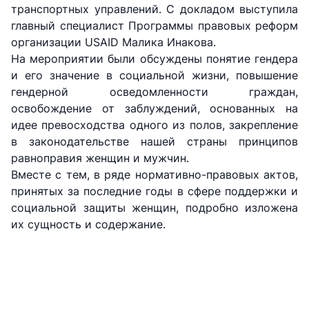
транспортных управлений. С докладом выступила
главный специалист Программы правовых реформ
организации USAID Малика Инакова.
АО
АО
АО
"Uzbekistan
"O'zbekiston
"Uzbekistan
На мероприятии были обсуждены понятие гендера
Airways"
temir yo'llari"
Airports"
и его значение в социальной жизни, повышение
гендерной осведомленности граждан,
Номер
Номер
Номер
освобождение от заблуждений, основанных на
телефона
телефона
телефона
идее превосходства одного из полов, закрепление
доверия
доверия
доверия
в законодательстве нашей страны принципов
равноправия женщин и мужчин.
+998 (78) 140-
+998 (71) 237-
+998 (55) 501-
Вместе с тем, в ряде нормативно-правовых актов,
02-00
99-98
47-09
принятых за последние годы в сфере поддержки и
социальной защиты женщин, подробно изложена
АО
ООО
Комитет по
их сущность и содержание.
"Тошшахартрансхизмат"
"Узавтовокзал
автомобильным
сервис"
дорогам
Номер
Номер
Номер
телефона
телефона
телефона
доверия
доверия
доверия