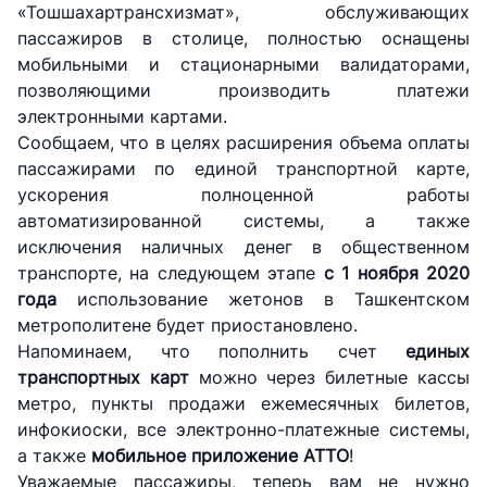
«Тошшахартрансхизмат», обслуживающих
пассажиров в столице, полностью оснащены
мобильными и стационарными валидаторами,
позволяющими производить платежи
электронными картами.
Сообщаем, что в целях расширения объема оплаты
пассажирами по единой транспортной карте,
ускорения полноценной работы
автоматизированной системы, а также
АО
АО
АО
исключения наличных денег в общественном
"Uzbekistan
"O'zbekiston
"Uzbekistan
Airways"
temir yo'llari"
Airports"
транспорте, на следующем этапе
с 1 ноября 2020
года
использование жетонов в Ташкентском
метрополитене будет приостановлено.
Номер
Номер
Номер
телефона
телефона
телефона
Напоминаем, что пополнить счет
единых
доверия
доверия
доверия
транспортных карт
можно через билетные кассы
метро, пункты продажи ежемесячных билетов,
+998 (78) 140-
+998 (71) 237-
+998 (55) 501-
инфокиоски, все электронно-платежные системы,
02-00
99-98
47-09
а также
мобильное приложение ATTO
!
Уважаемые пассажиры, теперь вам не нужно