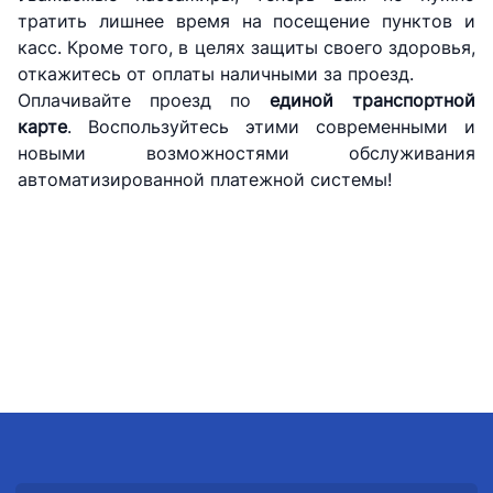
АО
ООО
Комитет по
тратить лишнее время на посещение пунктов и
"Тошшахартрансхизмат"
"Узавтовокзал
автомобильным
касс. Кроме того, в целях защиты своего здоровья,
сервис"
дорогам
откажитесь от оплаты наличными за проезд.
Номер
Оплачивайте проезд по
единой транспортной
Номер
Номер
телефона
карте
. Воспользуйтесь этими современными и
телефона
телефона
доверия
новыми возможностями обслуживания
доверия
доверия
1062
автоматизированной платежной системы!
+998 (71) 207-
+998 (71) 200-
87-00
02-04
+998 (71) 207-
+998 (71) 207-
87-02
67-68