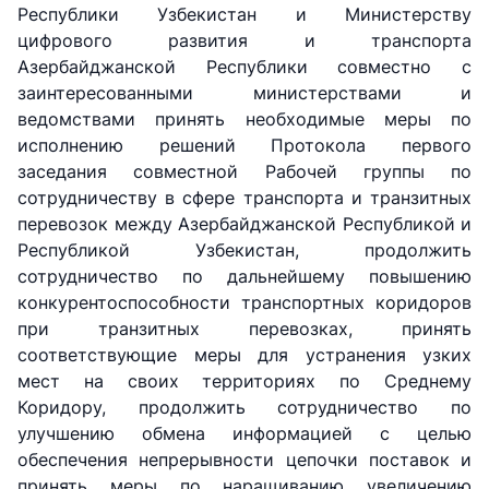
Республики Узбекистан и Министерству
"Uzbekistan
"O'zbekiston
"Uzbekistan
цифрового развития и транспорта
Airways"
temir yo'llari"
Airports"
Азербайджанской Республики совместно с
заинтересованными министерствами и
Номер
Номер
Номер
ведомствами принять необходимые меры по
телефона
телефона
телефона
исполнению решений Протокола первого
доверия
доверия
доверия
заседания совместной Рабочей группы по
+998 (78) 140-
+998 (71) 237-
+998 (55) 501-
сотрудничеству в сфере транспорта и транзитных
02-00
99-98
47-09
перевозок между Азербайджанской Республикой и
Республикой Узбекистан, продолжить
АО
ООО
Комитет по
сотрудничество по дальнейшему повышению
"Тошшахартрансхизмат"
"Узавтовокзал
автомобильным
конкурентоспособности транспортных коридоров
сервис"
дорогам
при транзитных перевозках, принять
Номер
соответствующие меры для устранения узких
Номер
Номер
телефона
мест на своих территориях по Среднему
телефона
телефона
доверия
Коридору, продолжить сотрудничество по
доверия
доверия
1062
улучшению обмена информацией с целью
+998 (71) 207-
+998 (71) 200-
обеспечения непрерывности цепочки поставок и
87-00
02-04
принять меры по наращиванию увеличению