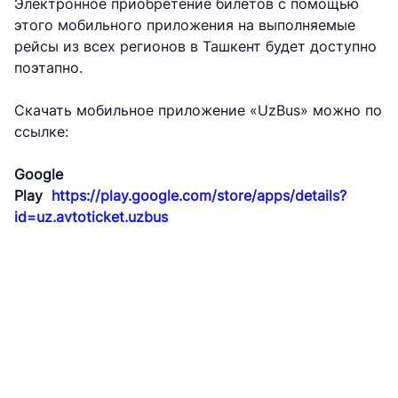
Электронное приобретение билетов с помощью
АО
АО
АО
этого мобильного приложения на выполняемые
"Uzbekistan
"O'zbekiston
"Uzbekistan
рейсы из всех регионов в Ташкент будет доступно
Airways"
temir yo'llari"
Airports"
поэтапно.
Номер
Номер
Номер
Скачать мобильное приложение «UzBus» можно по
телефона
телефона
телефона
ссылке:
доверия
доверия
доверия
+998 (78) 140-
+998 (71) 237-
+998 (55) 501-
Google
02-00
99-98
47-09
Play
https://play.google.com/store/apps/details?
id=uz.avtoticket.uzbus
АО
ООО
Комитет по
"Тошшахартрансхизмат"
"Узавтовокзал
автомобильным
сервис"
дорогам
Номер
Номер
Номер
телефона
телефона
телефона
доверия
доверия
доверия
1062
+998 (71) 207-
+998 (71) 200-