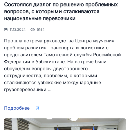
temir yo'llari"
Состоялся диалог по решению проблемных
Номер телефона
Номер телефона
вопросов, с которыми сталкиваются
Номер телефона
доверия
доверия
национальные перевозчики
доверия
+998 (78) 140-
+998 (55) 501-
11.12.2024
5164
+998 (71) 237-
02-00
47-09
99-98
Прошла встреча руководства Центра изучения
проблем развития транспорта и логистики с
представителем Таможенной службы Российской
АО
ООО
Комитет по
"Тошшахартрансхизмат"
"Узавтовокзал
автомобильны
Федерации в Узбекистане. На встрече были
сервис"
дорогам
обсуждены вопросы двустороннего
сотрудничества, проблемы, с которыми
Номер телефона
Номер телефона
Номер телефона
доверия
сталкиваются узбекские международные
доверия
доверия
грузоперевозчики ...
1062
+998 (71) 207-
+998 (71) 200-
87-00
02-04
Подробнее
+998 (71) 207-
+998 (71) 207-
87-02
67-68