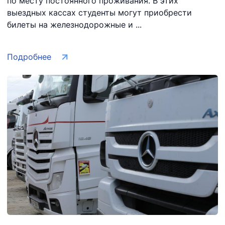
по месту постоянного проживания. В этих
выездных кассах студенты могут приобрести
билеты на железнодорожные и ...
Подробнее
АО "Uzbekistan
АО
АО "Uzbekistan
Airways"
"O'zbekiston
Airports"