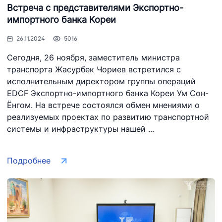
Встреча с представителями Экспортно-
импортного банка Кореи
АО "Uzbekistan
АО "O'zbekiston
АО "Uzbekist
26.11.2024
5016
Airways"
temir yo'llari"
Airports"
Сегодня, 26 ноября, заместитель министра
транспорта Жасурбек Чориев встретился с
Номер телефона
Номер телефона
Номер телефо
исполнительным директором группы операций
доверия
доверия
доверия
EDCF Экспортно-импортного банка Кореи Ум Сон-
+998 (78) 140-
+998 (71) 237-
+998 (55) 501-
Ёнгом. На встрече состоялся обмен мнениями о
02-00
99-98
47-09
реализуемых проектах по развитию транспортной
системы и инфраструктуры нашей ...
АО
ООО
Комитет по
"Тошшахартрансхизмат"
"Узавтовокзал
автомобиль
сервис"
дорогам
Подробнее
Номер телефона
Номер телефона
Номер телефо
доверия
доверия
доверия
1062
+998 (71) 207-
+998 (71) 200-
87-00
02-04