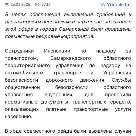
Yangiliklar
26.02.2025
5735
В целях обеспечения выполнения требований к
пассажирским перевозкам и верховенства закона в
этой сфере в городе Самарканде были проведены
совместные рейдовые мероприятия.
Сотрудники Инспекции по надзору за
транспортом, Самаркандского областного
территориального управления по надзору на
автомобильном транспорте и Управления
безопасности дорожного движения Службы
общественной безопасности областного
управления внутренних дел проверили
нормативные документы транспортных средств,
оказывающих платные транспортные услуги
населению.
АО
АО
АО
"Uzbekistan
"O'zbekiston
"Uzbekistan
Airways"
temir yo'llari"
Airports"
В ходе совместного рейда были выявлены случаи