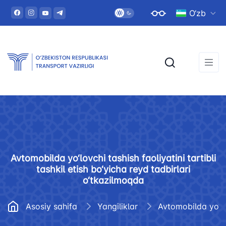
O‘zb
Avtomobilda yo‘lovchi tashish faoliyatini tartibli
tashkil etish bo‘yicha reyd tadbirlari
o‘tkazilmoqda
Asosiy sahifa
Yangiliklar