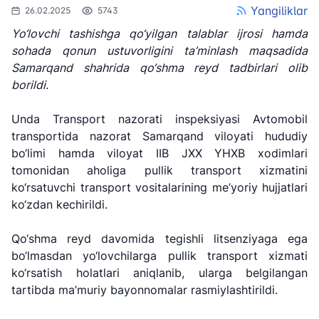
Yangiliklar
26.02.2025
5743
Yo‘lovchi tashishga qo‘yilgan talablar ijrosi hamda
sohada qonun ustuvorligini ta’minlash maqsadida
Samarqand shahrida qo‘shma reyd tadbirlari olib
borildi.
Unda Transport nazorati inspeksiyasi Avtomobil
transportida nazorat Samarqand viloyati hududiy
bo‘limi hamda viloyat IIB JXX YHXB xodimlari
tomonidan aholiga pullik transport xizmatini
ko‘rsatuvchi transport vositalarining me’yoriy hujjatlari
ko‘zdan kechirildi.
"Uzbekistan
"O'zbekiston
"Uzbekistan
Qo‘shma reyd davomida tegishli litsenziyaga ega
Airways" AJ
temir yo'llari"
Airports" AJ
AJ
bo‘lmasdan yo‘lovchilarga pullik transport xizmati
ko‘rsatish holatlari aniqlanib, ularga belgilangan
Ishonch telefon
Ishonch telefon
tartibda ma’muriy bayonnomalar rasmiylashtirildi.
Ishonch telefon
raqami
raqami
raqami