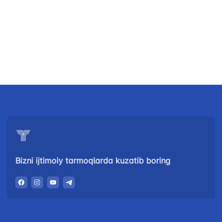
+998 (78) 140-
+998 (55) 501-
+998 (71) 237-
02-00
47-09
99-98
"Toshshahartransxizmat"
"O'zavtovokzal
Avtomobil
AJ
servis" MCHJ
yo'llari
qo'mitasi
Ishonch telefon
Ishonch telefon
Ishonch telefon
raqami
raqami
raqami
1062
+998 (71) 207-
+998 (71) 200-
87-00
02-04
+998 (71) 207-
+998 (71) 207-
87-02
Bizni ijtimoiy tarmoqlarda kuzatib boring
67-68
034