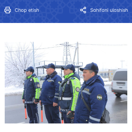
Chop etish
Sahifani ulashish