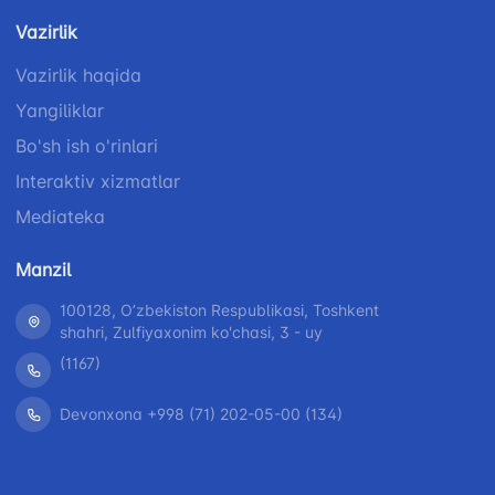
Vazirlik
Vazirlik haqida
Yangiliklar
Bo'sh ish o'rinlari
Interaktiv xizmatlar
Mediateka
Manzil
100128, Oʼzbekiston Respublikasi, Toshkent
shahri, Zulfiyaxonim ko'chasi, 3 - uy
(1167)
Devonxona +998 (71) 202-05-00 (134)