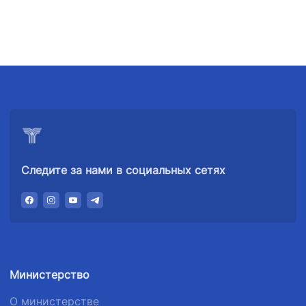
+998 (78) 140-
+998 (71) 237-
+998 (55) 501-
02-00
99-98
47-09
АО
ООО
Комитет по
"Тошшахартрансхизмат"
"Узавтовокзал
автомобильным
сервис"
дорогам
Номер
Номер
Номер
телефона
телефона
телефона
доверия
доверия
доверия
1062
Следите за нами в социальных сетях
+998 (71) 207-
+998 (71) 200-
87-00
02-04
+998 (71) 207-
+998 (71) 207-
87-02
67-68
Министерство
О министерстве