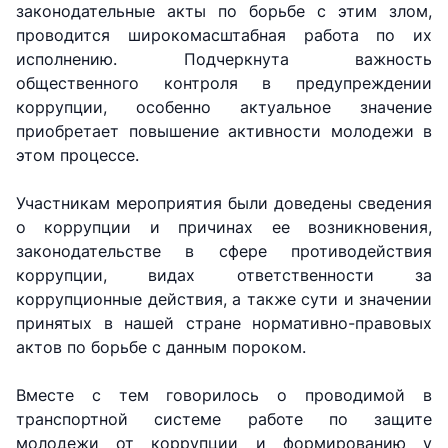
законодательные акты по борьбе с этим злом,
проводится широкомасштабная работа по их
исполнению. Подчеркнута важность
общественного контроля в предупреждении
коррупции, особенно актуальное значение
приобретает повышение активности молодежи в
этом процессе.
АО
АО
АО
"Uzbekistan
"O'zbekiston
"Uzbekistan
Участникам мероприятия были доведены сведения
Airways"
temir yo'llari"
Airports"
о коррупции и причинах ее возникновения,
законодательстве в сфере противодействия
коррупции, видах ответственности за
Номер
Номер
Номер
телефона
телефона
телефона
коррупционные действия, а также сути и значении
доверия
доверия
доверия
принятых в нашей стране нормативно-правовых
актов по борьбе с данным пороком.
+998 (78) 140-
+998 (71) 237-
+998 (55) 501-
02-00
99-98
47-09
Вместе с тем говорилось о проводимой в
транспортной системе работе по защите
АО
ООО
Комитет по
молодежи от коррупции и формированию у
"Тошшахартрансхизмат"
"Узавтовокзал
автомобильным