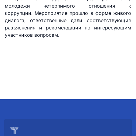
сервис"
дорогам
молодежи нетерпимого отношения к
коррупции. Мероприятие прошло в форме живого
Номер
диалога, ответственные дали соответствующие
Номер
Номер
телефона
разъяснения и рекомендации по интересующим
телефона
телефона
доверия
доверия
доверия
участников вопросам.
1062
+998 (71) 207-
+998 (71) 200-
87-00
02-04
+998 (71) 207-
+998 (71) 207-
87-02
67-68