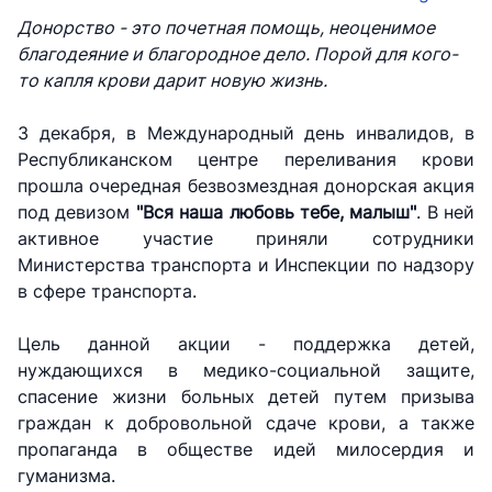
Донорство - это почетная помощь, неоценимое
благодеяние и благородное дело. Порой для кого-
то капля крови дарит новую жизнь.
3 декабря, в Международный день инвалидов, в
Республиканском центре переливания крови
прошла очередная безвозмездная донорская акция
под девизом
"Вся наша любовь тебе, малыш"
. В ней
активное участие приняли сотрудники
Министерства транспорта и Инспекции по надзору
в сфере транспорта.
Цель данной акции - поддержка детей,
нуждающихся в медико-социальной защите,
АО
АО
АО
"Uzbekistan
"O'zbekiston
"Uzbekistan
спасение жизни больных детей путем призыва
Airways"
temir yo'llari"
Airports"
граждан к добровольной сдаче крови, а также
пропаганда в обществе идей милосердия и
Номер
Номер
Номер
гуманизма.