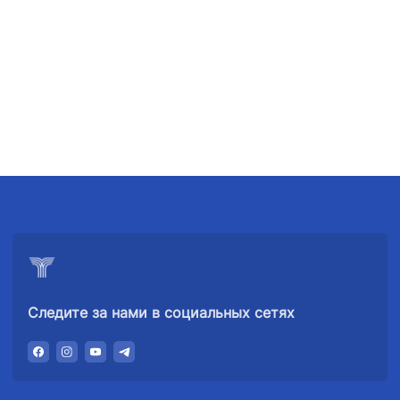
телефона
телефона
телефона
доверия
доверия
доверия
+998 (78) 140-
+998 (71) 237-
+998 (55) 501-
02-00
99-98
47-09
АО
ООО
Комитет по
"Тошшахартрансхизмат"
"Узавтовокзал
автомобильным
сервис"
дорогам
Номер
Номер
Номер
телефона
телефона
телефона
доверия
доверия
доверия
1062
+998 (71) 207-
+998 (71) 200-
87-00
02-04
Следите за нами в социальных сетях
+998 (71) 207-
+998 (71) 207-
87-02
67-68