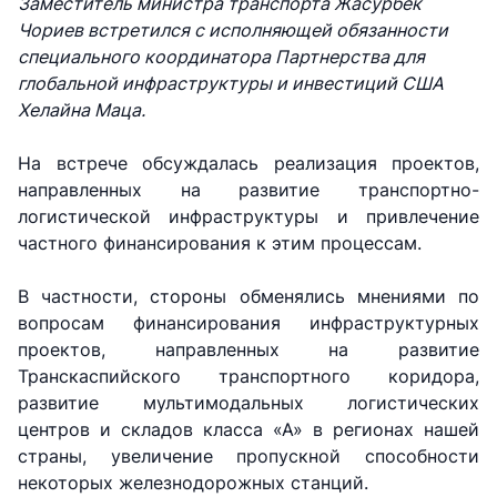
Заместитель министра транспорта Жасурбек
Чориев встретился с исполняющей обязанности
специального координатора Партнерства для
глобальной инфраструктуры и инвестиций США
Хелайна Маца.
На встрече обсуждалась реализация проектов,
направленных на развитие транспортно-
логистической инфраструктуры и привлечение
частного финансирования к этим процессам.
В частности, стороны обменялись мнениями по
вопросам финансирования инфраструктурных
проектов, направленных на развитие
Транскаспийского транспортного коридора,
АО
АО
АО
"Uzbekistan
"O'zbekiston
"Uzbekistan
развитие мультимодальных логистических
Airways"
temir yo'llari"
Airports"
центров и складов класса «А» в регионах нашей
страны, увеличение пропускной способности
Номер
Номер
Номер
некоторых железнодорожных станций.