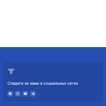
телефона
телефона
телефона
доверия
доверия
доверия
+998 (78) 140-
+998 (71) 237-
+998 (55) 501-
02-00
99-98
47-09
АО
ООО
Комитет по
"Тошшахартрансхизмат"
"Узавтовокзал
автомобильным
сервис"
дорогам
Номер
Номер
Номер
телефона
телефона
телефона
доверия
доверия
доверия
1062
+998 (71) 207-
+998 (71) 200-
87-00
02-04
Следите за нами в социальных сетях
+998 (71) 207-
+998 (71) 207-
87-02
67-68