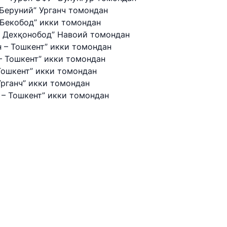
 yo'llari qo'mitasi
 Беруний” Урганч томондан
 Бекобод” икки томондан
– Дехқонобод” Навоий томондан
elefon raqami
 – Тошкент” икки томондан
) 200-02-04
– Тошкент” икки томондан
Тошкент” икки томондан
 207-67-68
Урганч” икки томондан
 – Тошкент” икки томондан