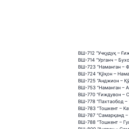
Aholini favqul
to'g'ri harakat
o'rgatuvchi fo
ВШ-712 “Учқудуқ – Ғи
ВШ-714 “Урганч – Бух
ВШ-723 “Наманган – 
ВШ-724 “Қўқон – Нама
ВШ-725 “Анджион – Қ
ВШ-753 “Наманган – 
ВШ-770 “Ғиждувон – 
ВШ-778 “Пахтаобод –
ВШ-783 “Тошкент – Ка
ВШ-787 “Самарқанд –
ВШ-788 “Тошкент – Гу