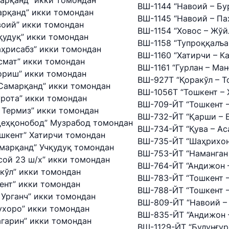
марқанд” икки томондан
ВШ-1144 “Навоий – Бу
арқанд” икки томондан
ВШ-1145 “Навоий – П
воий” икки томондан
ВШ-1154 “Ховос – Жўй
қудуқ” икки томондан
ВШ-1158 “Тупроққалъа
аҳрисабз” икки томондан
ВШ-1160 “Хатирчи – К
смат” икки томондан
ВШ-1161 “Гурлан – Ма
ориш” икки томондан
ВШ-927Т “Қоракўл – Т
Самарқанд” икки томондан
ВШ-1056Т “Тошкент –
урота” икки томондан
ВШ-709-ЙТ “Тошкент –
 Термиз” икки томондан
ВШ-732-ЙТ “Қарши – 
Деҳқонобод” Музрабод томондан
ВШ-734-ЙТ “Қува – Ас
ошкент” Хатирчи томондан
ВШ-735-ЙТ “Шаҳрихон
амарқанд” Учқудуқ томондан
ВШ-753-ЙТ “Наманган
сой 23 ш/х” икки томондан
ВШ-764-ЙТ “Андижон 
" AJ
"O'zbekiston temir yo'llari" AJ
"Uzbekis
ткўл” икки томондан
ВШ-783-ЙТ “Тошкент –
ент” икки томондан
ВШ-788-ЙТ “Тошкент –
Ishonch telefon raqami
Ishonch t
 Урганч” икки томондан
ВШ-809-ЙТ “Навоий –
ухоро” икки томондан
+998 (71) 237-99-98
+998 (55)
ВШ-835-ЙТ “Андижон 
агарин” икки томондан
ВШ-1129-ЙТ “Булунғур