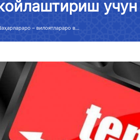
жойлаштириш учун 
a
Murojaatlarni ko’rib chiqish
mohiy
tartibi
Davlat organlari yuridik va
i mumkin bo‘lmagan
jismoniy shaxslar, xalqaro
Ishon
‘yxati
Logistika samaradorligi indeksi
tashkilotlar bilan o'zaro
Шаҳарлараро – вилоятлараро ва халқаро йўналишларни жойлаштириш учун очиқ тендер
bo'yicha ochiq ma'lumotlar
hamkorlik
ligi faoliyati
xborotlar roʻyxati
O'z kuchini yo'qotgan normati
huquqiy hujjatlar
ligining faoliyati
eklangan axborotlar
Xalqaro shartnomalar to'g'ris
axborotlar
 akkreditatsiya
Tarmoqlarning holati,
rivojlantirish dinamikasi,
rligi rasmiy veb-
ko'rsatkichlar
htirish majburiy
lar ro‘yxati
rligining ochiq
ash majlislarida