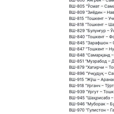
ВШ-800 “Ангрен – Са
ВШ-805 “Ўсмат – Сам
ВШ-809 “Зиёдин – На
ВШ-815 “Тошкент – Уч
ВШ-818 “Тошкент – Ш
ВШ-829 “Булунғур – Ў
ВШ-840 “Тошкент – Ф
ВШ-845 “Зарафшон – 
ВШ-847 “Тошкент – Н
ВШ-848 “Самарқанд –
ВШ-851 “Музрабод – 
ВШ-879 “Хатирчи – Т
ВШ-896 “Учқудуқ – С
ВШ-915 “Жўш – Арана
"Uzbekistan Airways
ВШ-918 “Урганч – Тўр
ВШ-939 “Ургут – Тошк
Ishonch telefon raqami
ВШ-945 “Шаҳрисабз –
ВШ-946 “Муборак – Б
+998 (78) 140-02-00
ВШ-970 “Гулистон – Г