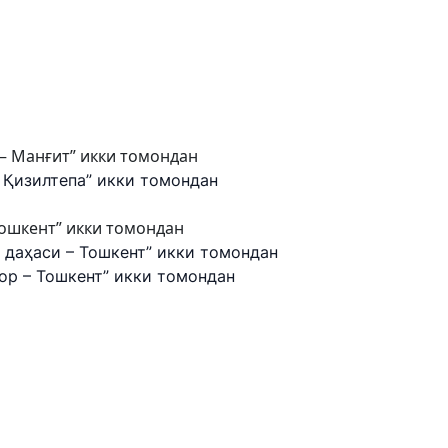
– Манғит” икки томондан
Қизилтепа” икки томондан
Тошкент” икки томондан
даҳаси – Тошкент” икки томондан
 – Тошкент” икки томондан