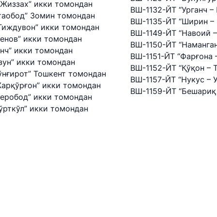
 Жиззах” икки томондан
zmat" AJ
"O'zavtovokzal servis" MCHJ
Avtomobil
ВШ-1132-ЙТ “Урганч –
таобод” Зомин томондан
ВШ-1135-ЙТ “Ширин –
Ғиждувон” икки томондан
ВШ-1149-ЙТ “Навоий 
Ishonch telefon raqami
Ishonch t
Денов” икки томондан
ВШ-1150-ЙТ “Наманган
анч” икки томондан
+998 (71) 207-87-00
+998 (71
ВШ-1151-ЙТ “Фарғона 
зун” икки томондан
ВШ-1152-ЙТ “Қўқон – 
+998 (71) 207-87-02
+998 (71)
ўнғирот” Тошкент томондан
ВШ-1157-ЙТ “Нукус – 
Жарқўрғон” икки томондан
034
ВШ-1159-ЙТ “Бешариқ
Шеробод” икки томондан
 – Тўрткўл” икки томондан