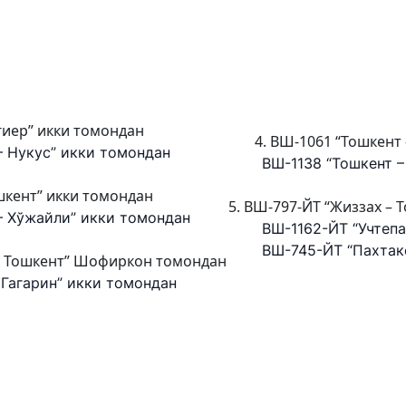
гиер” икки томондан
4. ВШ-1061 “Тошкент 
 Нукус” икки томондан
ВШ-1138 “Тошкент – 
шкент” икки томондан
ВШ-797-ЙТ “Жиззах – 
 Хўжайли” икки томондан
ВШ-1162-ЙТ “Учтепа 
ВШ-745-ЙТ “Пахтакор
 Тошкент” Шофиркон томондан
агарин” икки томондан