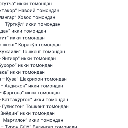
ргутча” икки томондан
ахтакор” Навоий томондан
лангар” Ховос томондан
 – Тўрткўл” икки томондан
адан” икки томондан
нғит” икки томондан
ошкент” Қоракўл томондан
 Хўжайли” Тошкент томондан
 Янгиер” икки томондан
Бухоро” икки томондан
ака” икки томондан
 – Қува” Шаҳрихон томондан
 – Андижон” икки томондан
– Фарғона” икки томондан
tan Airports" AJ
 Каттақўрғон” икки томондан
 Гулистон” Тошкент томондан
elefon raqami
 Зиёдин” икки томондан
 501-47-09
– Марғилон” икки томондан
 – Турон СФУ” Булунғур томондан