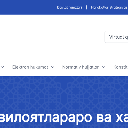
Davlat ramzlari
Harakatlar strategiyas
Virtual 
Elektron hukumat
Normativ hujjatlar
Konstit
Elektron hukumat doirasida
Ishlab chiqiladigan qonun
O‘zb
amalga oshirilayotgan loyihalar
hujjatlari va normativ hujjatlar
Kons
alar
loyihasi
mohiy
Davlat tashkilotlari bilan
вилоятлараро ва х
derlar
hamkorlik
Normativ-huquqiy hujjatlar
O‘zb
loyihalari muhokamasi
Kons