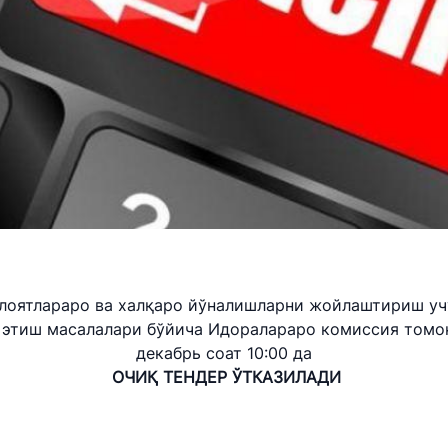
hni amalga
ismoniy yoki
rning hozir bo‘lish
i va bayonotlari
i bilan bog’lanish
uchun so'rovlarni
artibi
лоятлараро ва халқаро йўналишларни жойлаштириш уч
 этиш масалалари бўйича Идоралараро комиссия томо
ari
декабрь соат 10:00 да
ОЧИҚ ТЕНДЕР ЎТКАЗИЛАДИ
ni