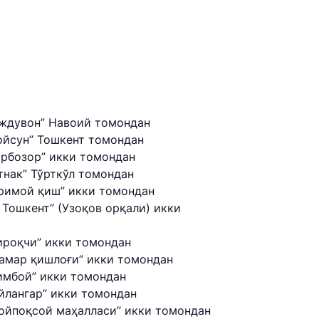
иждувон” Навоий томондан
ойсун” Тошкент томондан
ирбозор” икки томондан
итнак” Тўрткўл томондан
аримой қиш” икки томондан
 Тошкент” (Узоқов орқали) икки
ироқчи” икки томондан
Камар қишлоғи” икки томондан
имбой” икки томондан
йлангар” икки томондан
Тойпоқсой маҳалласи” икки томондан