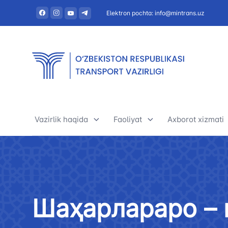
Elektron pochta: info@mintrans.uz
Vazirlik haqida
Faoliyat
Axborot xizmati
Vazirlik haqida
Avtomobil transporti
Yangiliklar
Rahbariyat
Daryo transporti
Foydali maqol
Шаҳарлараро – 
Tashkiliy tuzilma
Daryo transporti
E’lonlar va ten