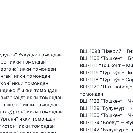
odda vaziyatlarda
 qilishga
ydali havolalar
ВШ-1098 “Навоий – Ғ
ждувон” Учқудуқ томондан
ВШ-1108 “Тошкент – Б
оро” икки томондан
ВШ-1111 “Тошкент – М
Фарғона” икки томондан
ВШ-1116 “Тўрткўл – П
нган” икки томондан
ВШ-1118 “Тўрткўл – С
ўқон” икки томондан
ВШ-1120 “Пахтаобод –
Андижон” икки томондан
томондан
Самарқанд” икки томондан
ВШ-1128 “Тошкент – Ч
 Тошкент” икки томондан
ВШ-1129 “Булунғур – 
ттақўрғон” икки томондан
ВШ-1130 “Тошкент – Ч
 Урганч” икки томондан
ВШ-1134 “Боёвут – Жў
листон” икки томондан
ВШ-1142 “Булунғур – 