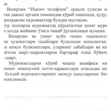
"Uzbekistan
"O'zbekiston
"Uzbekistan
Airways" AJ
temir yo'llari"
Airports" AJ
AJ
Ishonch telefon
Ishonch telefon
Ishonch telefon
raqami
raqami
raqami
+998 (78) 140-
+998 (55) 501-
+998 (71) 237-
02-00
47-09
99-98
"Toshshahartransxizmat"
"O'zavtovokzal
Avtomobil
AJ
servis" MCHJ
yo'llari
qo'mitasi
Ishonch telefon
Ishonch telefon
Ishonch telefon
raqami
raqami