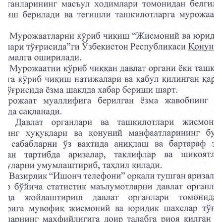
raqami
1062
+998 (71) 207-
+998 (71) 200-
87-00
02-04
+998 (71) 207-
+998 (71) 207-
87-02
67-68
034