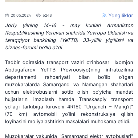
Yangiliklar
20.05.2024
6248
Joriy yilning 14–16 - may kunlari Armaniston
Respublikasining Yerevan shahrida Yevropa tiklanish va
taraqqiyot bankining (YeTTB) 33-yillik yig‘ilishi va
biznes-forumi bo‘lib o‘tdi.
Tadbir doirasida transport vaziri o‘rinbosari Ilxomjon
Abdugafarov YeTTB (Yevroosiyo)ning infratuzilma
departamenti rahbariyati bilan bo‘lib o‘tgan
muzokaralarda Samarqand va Namangan shaharlari
uchun elektrobuslarni sotib olish bo‘yicha mandat
hujjatlarini imzolash hamda Transkaspiy transport
yo‘lagi tarkibiga kiruvchi 4R160 “Urganch – Mang‘it”
(70 km) avtomobil yo‘lini rekonstruksiya qilish
"Uzbekistan
"O'zbekiston
"Uzbekistan
Airways" AJ
temir yo'llari"
Airports" AJ
loyihasini moliyalashtirish masalalari muhokama etildi.
AJ
Muzokaralar yakunida "Samarqand elektr avtobuslari"
Ishonch telefon
Ishonch telefon