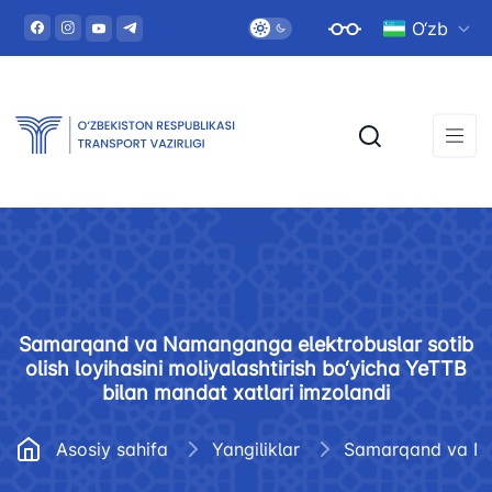
O‘zb
Samarqand va Namanganga elektrobuslar sotib
olish loyihasini moliyalashtirish bo‘yicha YeTTB
bilan mandat xatlari imzolandi
Asosiy sahifa
Yangiliklar