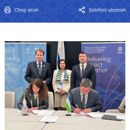
Chop etish
Sahifani ulashish