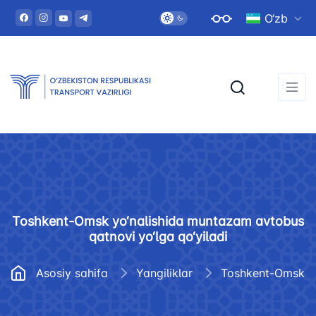
O‘zb
Toshkent-Omsk yo‘nalishida muntazam avtobus
qatnovi yo‘lga qo‘yiladi
Asosiy sahifa
Yangiliklar