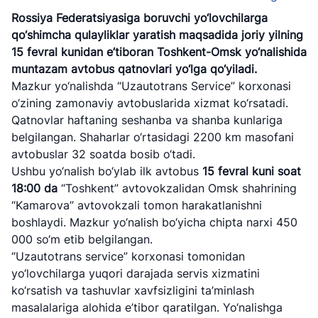
Rossiya Federatsiyasiga boruvchi yo‘lovchilarga
qo‘shimcha qulayliklar yaratish maqsadida joriy yilning
15 fevral kunidan e’tiboran Toshkent-Omsk yo‘nalishida
muntazam avtobus qatnovlari yo‘lga qo‘yiladi.
Mazkur yo‘nalishda “Uzautotrans Service” korxonasi
o‘zining zamonaviy avtobuslarida xizmat ko‘rsatadi.
Qatnovlar haftaning seshanba va shanba kunlariga
belgilangan. Shaharlar o‘rtasidagi 2200 km masofani
avtobuslar 32 soatda bosib o‘tadi.
Ushbu yo‘nalish bo‘ylab ilk avtobus
15 fevral kuni soat
18:00 da
“Toshkent” avtovokzalidan Omsk shahrining
“Kamarova” avtovokzali tomon harakatlanishni
boshlaydi. Mazkur yo‘nalish bo‘yicha chipta narxi 450
000 so‘m etib belgilangan.
“Uzautotrans service” korxonasi tomonidan
"Uzbekistan
"O'zbekiston
"Uzbekistan
yo‘lovchilarga yuqori darajada servis xizmatini
Airways" AJ
temir yo'llari"
Airports" AJ
ko‘rsatish va tashuvlar xavfsizligini ta’minlash
AJ
masalalariga alohida e’tibor qaratilgan. Yo‘nalishga