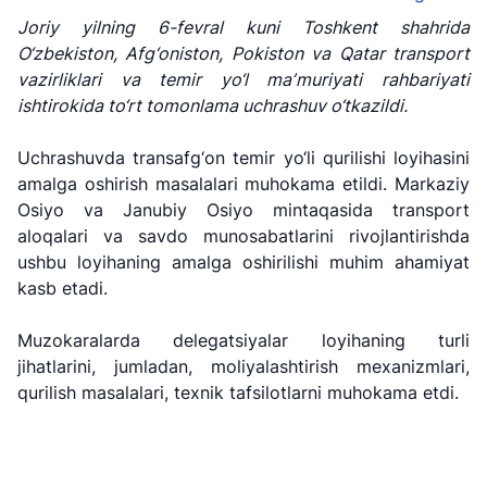
Joriy yilning 6-fevral kuni Toshkent shahrida
O‘zbekiston, Afg‘oniston,
Pokiston
va
Qatar
transport
vazirliklari va temir yo‘l maʼmuriyati rahbariyati
ishtirokida to‘rt tomonlama uchrashuv o‘tkazildi.
Uchrashuvda
transafg‘on
temir yo‘li qurilishi loyihasini
amalga oshirish masalalari muhokama etildi. Markaziy
Osiyo va Janubiy Osiyo mintaqasida transport
aloqalari va savdo munosabatlarini rivojlantirishda
ushbu loyihaning amalga oshirilishi muhim ahamiyat
kasb etadi.
"Uzbekistan
"O'zbekiston
"Uzbekistan
Muzokaralarda delegatsiyalar loyihaning turli
Airways" AJ
temir yo'llari"
Airports" AJ
AJ
jihatlarini, jumladan, moliyalashtirish mexanizmlari,
qurilish masalalari, texnik tafsilotlarni muhokama etdi.
Ishonch telefon
Ishonch telefon
Ishonch telefon
raqami
raqami
raqami
+998 (78) 140-
+998 (55) 501-
+998 (71) 237-
02-00
47-09