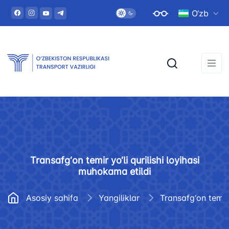
O‘zb
Transafg‘on temir yo‘li qurilishi loyihasi
muhokama etildi
Asosiy sahifa
Yangiliklar