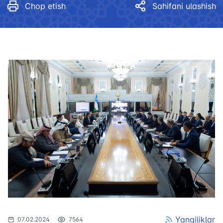
Chop etish
Sahifani ulashish
Yangiliklar
07.02.2024
7564