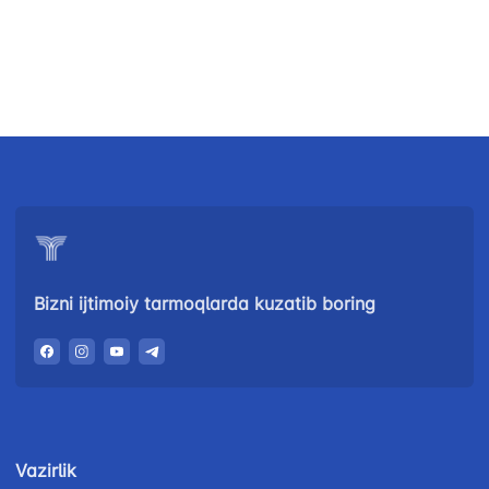
99-98
"Toshshahartransxizmat"
"O'zavtovokzal
Avtomobil
AJ
servis" MCHJ
yo'llari
qo'mitasi
Ishonch telefon
Ishonch telefon
Ishonch telefon
raqami
raqami
raqami
1062
+998 (71) 207-
+998 (71) 200-
87-00
02-04
+998 (71) 207-
Bizni ijtimoiy tarmoqlarda kuzatib boring
+998 (71) 207-
87-02
67-68
034
Vazirlik