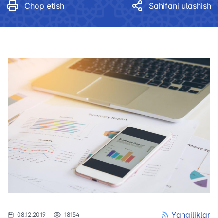
Chop etish
Sahifani ulashish
Yangiliklar
08.12.2019
18154