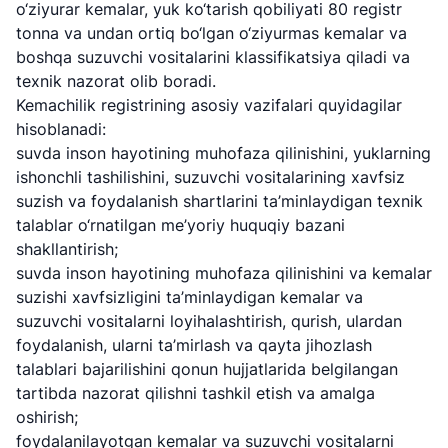
o‘ziyurar kemalar, yuk ko‘tarish qobiliyati 80 registr
tonna va undan ortiq bo‘lgan o‘ziyurmas kemalar va
boshqa suzuvchi vositalarini klassifikatsiya qiladi va
texnik nazorat olib boradi.
Kemachilik registrining asosiy vazifalari quyidagilar
hisoblanadi:
suvda inson hayotining muhofaza qilinishini, yuklarning
ishonchli tashilishini, suzuvchi vositalarining xavfsiz
suzish va foydalanish shartlarini ta’minlaydigan texnik
talablar o‘rnatilgan me’yoriy huquqiy bazani
shakllantirish;
suvda inson hayotining muhofaza qilinishini va kemalar
suzishi xavfsizligini ta’minlaydigan kemalar va
suzuvchi vositalarni loyihalashtirish, qurish, ulardan
foydalanish, ularni ta’mirlash va qayta jihozlash
talablari bajarilishini qonun hujjatlarida belgilangan
tartibda nazorat qilishni tashkil etish va amalga
oshirish;
foydalanilayotgan kemalar va suzuvchi vositalarni