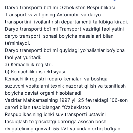
Daryo transporti bo‘limi O‘zbekiston Respublikasi
Transport vazirligining Avtomobil va daryo
transportini rivojlantirish departamenti tarkibiga kiradi.
Daryo transporti bo‘limi Transport vazirligi faoliyatini
daryo transporti sohasi bo‘yicha masalalari bilan
ta’minlaydi.
Daryo transporti bo‘limi quyidagi yo‘nalishlar bo‘yicha
faoliyat yuritadi:
a) Kemachilik registri.
b) Kemachilik inspektsiyasi.
Kemachilik registri fuqaro kemalari va boshqa
suzuvchi vositalarni texnik nazorat qilish va tasniflash
bo‘yicha davlat organi hisoblanadi.
Vazirlar Mahkamasining 1997 yil 25 fevraldagi 106-son
qarori bilan tasdiqlangan “O‘zbekiston
Respublikasining ichki suv transporti ustavini
tasdiqlash to‘g‘risida”gi qaroriga asosan bosh
dvigatelining quvvati 55 kVt va undan ortiq bo‘lgan