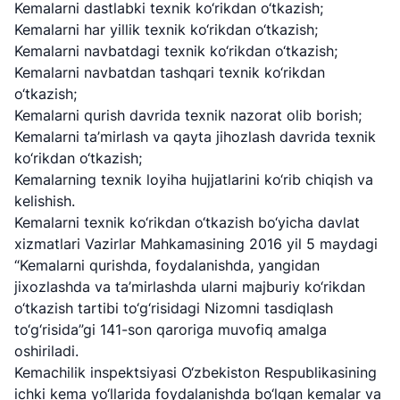
Kemalarni dastlabki texnik ko‘rikdan o‘tkazish;
Kemalarni har yillik texnik ko‘rikdan o‘tkazish;
Kemalarni navbatdagi texnik ko‘rikdan o‘tkazish;
Kemalarni navbatdan tashqari texnik ko‘rikdan
o‘tkazish;
Kemalarni qurish davrida texnik nazorat olib borish;
Kemalarni ta’mirlash va qayta jihozlash davrida texnik
ko‘rikdan o‘tkazish;
Kemalarning texnik loyiha hujjatlarini ko‘rib chiqish va
kelishish.
Kemalarni texnik ko‘rikdan o‘tkazish bo‘yicha davlat
xizmatlari Vazirlar Mahkamasining 2016 yil 5 maydagi
“Kemalarni qurishda, foydalanishda, yangidan
"Uzbekistan
"O'zbekiston
"Uzbekistan
jixozlashda va ta’mirlashda ularni majburiy ko‘rikdan
Airways" AJ
temir yo'llari"
Airports" AJ
o‘tkazish tartibi to‘g‘risidagi Nizomni tasdiqlash
AJ
to‘g‘risida”gi 141-son qaroriga muvofiq amalga
Ishonch telefon
Ishonch telefon
oshiriladi.
Ishonch telefon
raqami
raqami
Kemachilik inspektsiyasi O‘zbekiston Respublikasining
raqami
ichki kema yo‘llarida foydalanishda bo‘lgan kemalar va
+998 (78) 140-
+998 (55) 501-