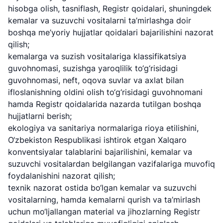
hisobga olish, tasniflash, Registr qoidalari, shuningdek
kemalar va suzuvchi vositalarni ta’mirlashga doir
boshqa me’yoriy hujjatlar qoidalari bajarilishini nazorat
qilish;
kemalarga va suzish vositalariga klassifikatsiya
guvohnomasi, suzishga yaroqlilik to‘g‘risidagi
guvohnomasi, neft, oqova suvlar va axlat bilan
ifloslanishning oldini olish to‘g‘risidagi guvohnomani
hamda Registr qoidalarida nazarda tutilgan boshqa
hujjatlarni berish;
ekologiya va sanitariya normalariga rioya etilishini,
O‘zbekiston Respublikasi ishtirok etgan Xalqaro
konventsiyalar talablarini bajarilishini, kemalar va
suzuvchi vositalardan belgilangan vazifalariga muvofiq
foydalanishini nazorat qilish;
texnik nazorat ostida bo‘lgan kemalar va suzuvchi
vositalarning, hamda kemalarni qurish va ta’mirlash
uchun mo‘ljallangan material va jihozlarning Registr