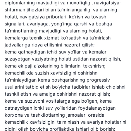
diplomlarning mavjudligi va muvofiqligi, navigatsiya-
shturman jihozlari bilan ta’minlanganligi va ularning
holati, navigatsiya priborlari, ko‘rish va tovush
signallari, avariyaga, yong‘inga qarshi va boshqa
ta’minotlarning mavjudligi va ularning holati,
kemalarga texnik xizmat ko‘rsatish va ta’mirlash
jadvallariga rioya etilishini nazorat qilish;
kema qatnaydigan ichki suv yo‘llar va kemalar
suzayotgan vaziyatning holati ustidan nazorat qilish,
kema ekipaji a’zolarining bilimlarini tekshirish;
kemachilikda suzish xavfsizligini oshirishni
ta’minlaydigan kema boshqarishning progressiv
usullarini tatbiq etish bo‘yicha tadbirlar ishlab chiqishni
tashkil etish va amalga oshirishni nazorat qilish;
kema va suzuvchi vositalarga ega bo‘lgan, kema
qatnaydigan ichki suv yo‘llaridan foydalanayotgan
korxona va tashkilotlarning jamoalari orasida
kemachilik xavfsizligini ta’minlash va avariya holatlarini
oldini olish bo‘yicha profilaktika ishlari olib borish;