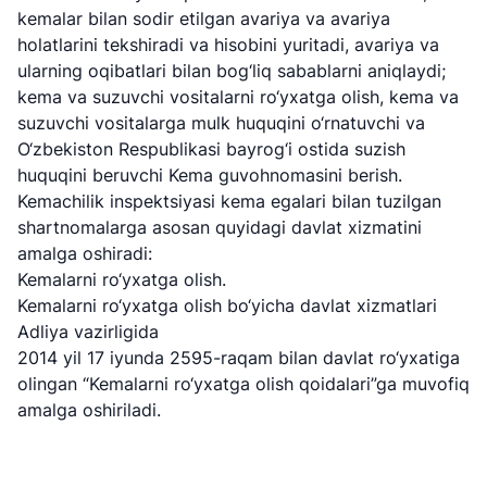
kemalar bilan sodir etilgan avariya va avariya
holatlarini tekshiradi va hisobini yuritadi, avariya va
ularning oqibatlari bilan bog‘liq sabablarni aniqlaydi;
kema va suzuvchi vositalarni ro‘yxatga olish, kema va
suzuvchi vositalarga mulk huquqini o‘rnatuvchi va
O‘zbekiston Respublikasi bayrog‘i ostida suzish
huquqini beruvchi Kema guvohnomasini berish.
Kemachilik inspektsiyasi kema egalari bilan tuzilgan
shartnomalarga asosan quyidagi davlat xizmatini
amalga oshiradi:
Kemalarni ro‘yxatga olish.
Kemalarni ro‘yxatga olish bo‘yicha davlat xizmatlari
Adliya vazirligida
2014 yil 17 iyunda 2595-raqam bilan davlat ro‘yxatiga
olingan “Kemalarni ro‘yxatga olish qoidalari”ga muvofiq
amalga oshiriladi.