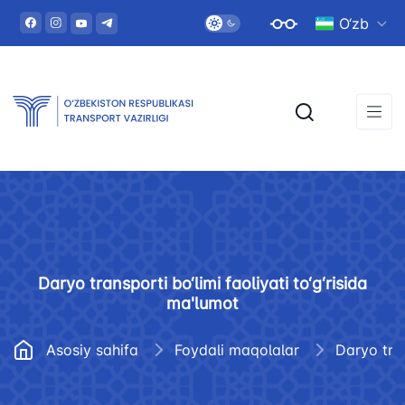
O‘zb
Daryo transporti bo‘limi faoliyati to‘g‘risida
ma'lumot
Asosiy sahifa
Foydali maqolalar