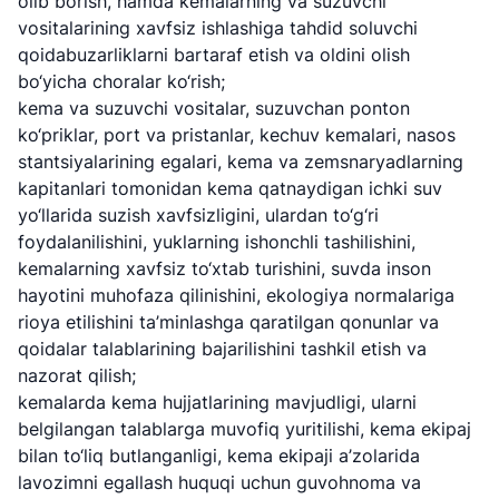
olib borish, hamda kemalarning va suzuvchi
vositalarining xavfsiz ishlashiga tahdid soluvchi
qoidabuzarliklarni bartaraf etish va oldini olish
bo‘yicha choralar ko‘rish;
kema va suzuvchi vositalar, suzuvchan ponton
ko‘priklar, port va pristanlar, kechuv kemalari, nasos
stantsiyalarining egalari, kema va zemsnaryadlarning
kapitanlari tomonidan kema qatnaydigan ichki suv
yo‘llarida suzish xavfsizligini, ulardan to‘g‘ri
foydalanilishini, yuklarning ishonchli tashilishini,
kemalarning xavfsiz to‘xtab turishini, suvda inson
hayotini muhofaza qilinishini, ekologiya normalariga
rioya etilishini ta’minlashga qaratilgan qonunlar va
qoidalar talablarining bajarilishini tashkil etish va
nazorat qilish;
kemalarda kema hujjatlarining mavjudligi, ularni
belgilangan talablarga muvofiq yuritilishi, kema ekipaj
bilan to‘liq butlanganligi, kema ekipaji a’zolarida
lavozimni egallash huquqi uchun guvohnoma va