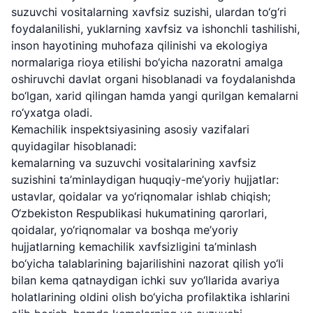
+998 (71) 237-
02-00
47-09
suzuvchi vositalarning xavfsiz suzishi, ulardan to‘g‘ri
99-98
foydalanilishi, yuklarning xavfsiz va ishonchli tashilishi,
inson hayotining muhofaza qilinishi va ekologiya
"Toshshahartransxizmat"
"O'zavtovokzal
Avtomobil
normalariga rioya etilishi bo‘yicha nazoratni amalga
AJ
servis" MCHJ
yo'llari
oshiruvchi davlat organi hisoblanadi va foydalanishda
qo'mitasi
bo‘lgan, xarid qilingan hamda yangi qurilgan kemalarni
Ishonch telefon
Ishonch telefon
ro‘yxatga oladi.
Ishonch telefon
raqami
raqami
Kemachilik inspektsiyasining asosiy vazifalari
raqami
quyidagilar hisoblanadi:
1062
+998 (71) 207-
kemalarning va suzuvchi vositalarining xavfsiz
+998 (71) 200-
87-00
suzishini ta’minlaydigan huquqiy-me’yoriy hujjatlar:
02-04
+998 (71) 207-
ustavlar, qoidalar va yo‘riqnomalar ishlab chiqish;
+998 (71) 207-
87-02
O‘zbekiston Respublikasi hukumatining qarorlari,
67-68
qoidalar, yo‘riqnomalar va boshqa me’yoriy
hujjatlarning kemachilik xavfsizligini ta’minlash
034
bo‘yicha talablarining bajarilishini nazorat qilish yo‘li
bilan kema qatnaydigan ichki suv yo‘llarida avariya
holatlarining oldini olish bo‘yicha profilaktika ishlarini