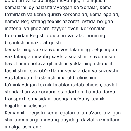
qoidalari va talablariga muvofiqligini aniqlash
kemalarni loyihalashtirayotgan korxonalar, kema
ta’mirlash va kema qurish korxonalari, kema egalari,
hamda Registrning texnik nazorati ostida bo‘lgan
material va jihozlarni tayyorlovchi korxonalar
tomonidan Registr qoidalari va talablarinining
bajarilishini nazorat qilish;
kemalarning va suzuvchi vositalarining belgilangan
vazifalariga muvofiq xavfsiz suzishini, suvda inson
hayotini muhofaza qilinishini, yuklarning ishonchli
tashilishini, suv ob’ektlarini kemalardan va suzuvchi
vositalardan ifloslanishining oldi olinishini
ta’minlaydigan texnik talablar ishlab chiqish, davlat
standartlari va korxona standartlari, hamda daryo
transporti sohasidagi boshqa me’yoriy texnik
hujjatlarni kelishish.
Kemachilik registri kema egalari bilan o‘zaro tuzilgan
shartnomalarga muvofiq quyidagi davlat xizmatlarini
amalga oshiradi: