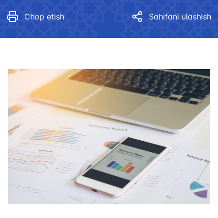
Chop etish
Sahifani ulashish