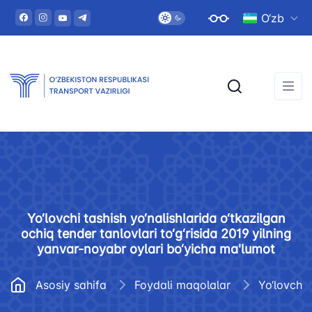
O‘zb
Yo‘lovchi tashish yo‘nalishlarida o‘tkazilgan
ochiq tender tanlovlari to‘g‘risida 2019 yilning
yanvar-noyabr oylari bo‘yicha ma'lumot
Asosiy sahifa
Foydali maqolalar