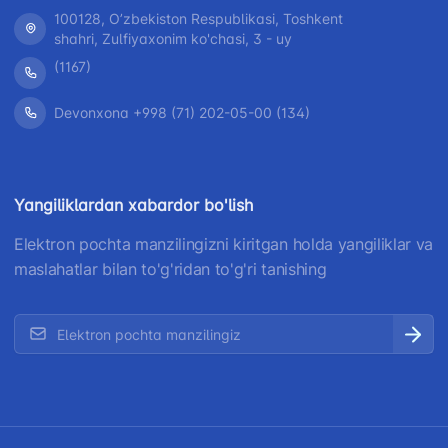
100128, Oʼzbekiston Respublikasi, Toshkent
shahri, Zulfiyaxonim ko'chasi, 3 - uy
(1167)
"Uzbekistan Airways" AJ
"O'zbekiston temir y
AJ
Devonxona +998 (71) 202-05-00 (134)
Ishonch telefon raqami
Ishonch telefon raqa
+998 (78) 140-02-00
+998 (71) 237-99-98
Yangiliklardan xabardor bo'lish
Elektron pochta manzilingizni kiritgan holda yangiliklar va
"Toshshahartransxizmat"
"O'zavtovokzal ser
maslahatlar bilan to'g'ridan to'g'ri tanishing
AJ
MCHJ
Ishonch telefon raqami
Ishonch telefon raqa
1062
+998 (71) 207-87-00
+998 (71) 207-87-02