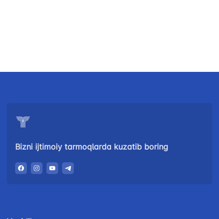
+998 (71) 237-
02-00
47-09
99-98
"Toshshahartransxizmat"
"O'zavtovokzal
Avtomobil
AJ
servis" MCHJ
yo'llari
qo'mitasi
Ishonch telefon
Ishonch telefon
Ishonch telefon
raqami
raqami
raqami
1062
+998 (71) 207-
+998 (71) 200-
87-00
02-04
+998 (71) 207-
+998 (71) 207-
87-02
Bizni ijtimoiy tarmoqlarda kuzatib boring
67-68
034