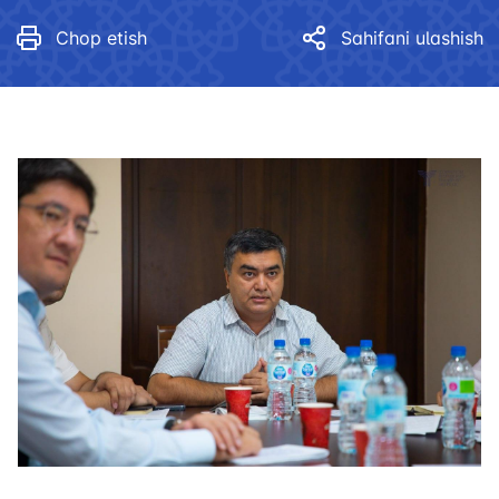
Chop etish
Sahifani ulashish