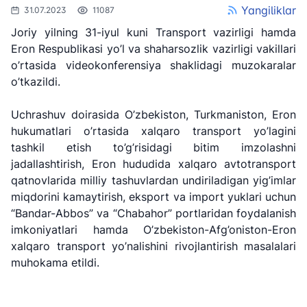
Yangiliklar
31.07.2023
11087
Joriy yilning 31-iyul kuni Transport vazirligi hamda
Eron Respublikasi yo’l va shaharsozlik vazirligi vakillari
o’rtasida videokonferensiya shaklidagi muzokaralar
o’tkazildi.
Uchrashuv doirasida O’zbekiston, Turkmaniston, Eron
hukumatlari o’rtasida xalqaro transport yo’lagini
tashkil etish to’g’risidagi bitim imzolashni
jadallashtirish, Eron hududida xalqaro avtotransport
qatnovlarida milliy tashuvlardan undiriladigan yig’imlar
miqdorini kamaytirish, eksport va import yuklari uchun
"Uzbekistan
"O'zbekiston
"Uzbekistan
“Bandar-Abbos” va “Chabahor” portlaridan foydalanish
Airways" AJ
temir yo'llari"
Airports" AJ
imkoniyatlari hamda O’zbekiston-Afg’oniston-Eron
AJ
xalqaro transport yo’nalishini rivojlantirish masalalari
Ishonch telefon
Ishonch telefon
muhokama etildi.
Ishonch telefon
raqami
raqami
raqami
+998 (78) 140-
+998 (55) 501-