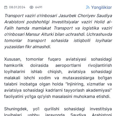
Yangiliklar
08.01.2024
6491
Transport vaziri o‘rinbosari Jasurbek Choriyev Saudiya
Arabistoni podshohligi Investitsiyalar vaziri Holid al-
Falih hamda mamlakat Transport va logistika vaziri
o‘rinbosari Mansur Alturki bilan uchrashdi. Uchrashuvda
tomonlar transport sohasida istiqbolli loyihalar
yuzasidan fikr almashdi.
Xususan, tomonlar fuqaro aviatsiyasi sohasidagi
hamkorlik doirasida aeroportlarni rivojlantirish
loyihalarini ishlab chiqish, aviatsiya sohasidagi
malakali ishchi xodim va mutaxassislarga bo‘lgan
talabni inobatga olgan holda “Injiniring, xizmatlar va
aviatsiya sohasidagi kadrlarni tayyorlash akademiyasi”
faoliyatini yo‘lga qo‘yish masalasini muhokama etishdi.
Shuningdek, yo‘l qurilishi sohasidagi investitsiya
"Uzbekistan
"O'zbekiston
"Uzbekistan
loyihalari ushbu jarayonda Saudiya Arabistoni