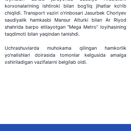
Airways" AJ
temir yo'llari"
Airports" AJ
korxonalarining ishtiroki bilan bog‘liq jihatlar ko‘rib
AJ
chiqildi. Transport vaziri o‘rinbosari Jasurbek Choriyev
saudiyalik hamkasbi Mansur Alturki bilan Ar Riyod
Ishonch telefon
Ishonch telefon
Ishonch telefon
raqami
raqami
shahrida barpo etilayotgan “Mega Metro” loyihasining
raqami
taqdimoti bilan yaqindan tanishdi.
+998 (78) 140-
+998 (55) 501-
+998 (71) 237-
02-00
47-09
Uchrashuvlarda muhokama qilingan hamkorlik
99-98
yo‘nalishlari doirasida tomonlar kelgusida amalga
oshiriladigan vazifalarni belgilab oldi.
"Toshshahartransxizmat"
"O'zavtovokzal
Avtomobil
AJ
servis" MCHJ
yo'llari
qo'mitasi
Ishonch telefon
Ishonch telefon
Ishonch telefon
raqami
raqami
raqami
1062
+998 (71) 207-
+998 (71) 200-
87-00
02-04
+998 (71) 207-
+998 (71) 207-
87-02