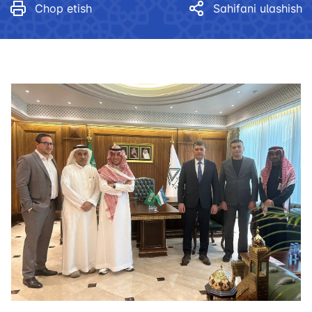
Chop etish
Sahifani ulashish