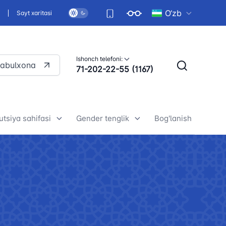
O‘zb
i
Sayt xaritasi
Ishonch telefoni:
qabulxona
71-202-22-55 (1167)
utsiya sahifasi
Gender tenglik
Bog'lanish
ekiston Respublikasi
Umumiy ma'lumotlar
titutsiyasining mazmun-
Gender tenglik-asosiy inson
ati (broshyuralar)
huquqlaridan biri
ekiston Respublikasi
Yurtimizda gender tenglikni
titutsiyasining mazmun-