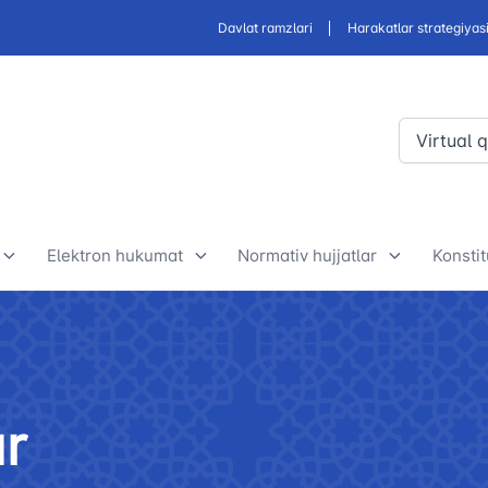
Davlat ramzlari
Harakatlar strategiyas
Virtual 
Elektron hukumat
Normativ hujjatlar
Konstit
Elektron hukumat doirasida
Ishlab chiqiladigan qonun
O‘zb
amalga oshirilayotgan loyihalar
hujjatlari va normativ hujjatlar
Kons
alar
loyihasi
mohiy
Davlat tashkilotlari bilan
r
derlar
hamkorlik
Normativ-huquqiy hujjatlar
O‘zb
loyihalari muhokamasi
Kons