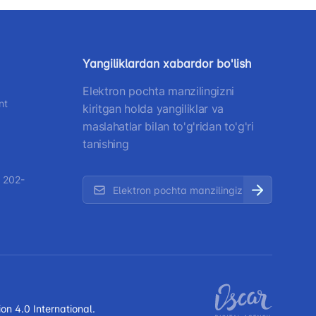
Yangiliklardan xabardor bo'lish
Elektron pochta manzilingizni
nt
kiritgan holda yangiliklar va
maslahatlar bilan to'g'ridan to'g'ri
tanishing
 202-
on 4.0 International.