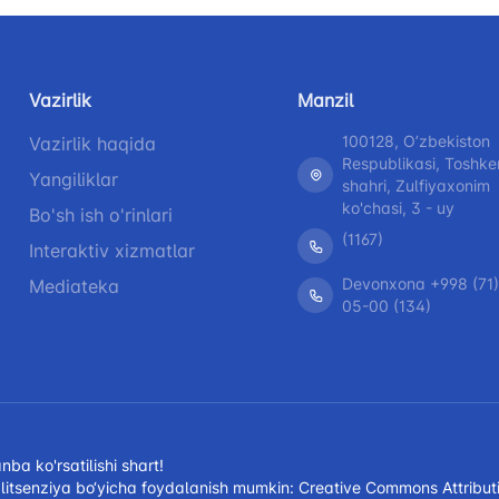
Vazirlik
Manzil
100128, Oʼzbekiston
Vazirlik haqida
Respublikasi, Toshke
Yangiliklar
shahri, Zulfiyaxonim
ko'chasi, 3 - uy
Bo'sh ish o'rinlari
(1167)
Interaktiv xizmatlar
Devonxona +998 (71)
Mediateka
05-00 (134)
a ko'rsatilishi shart!
litsenziya bo‘yicha foydalanish mumkin:
Creative Commons Attributi