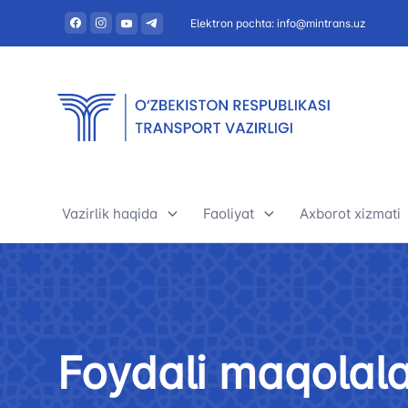
Elektron pochta: info@mintrans.uz
Vazirlik haqida
Faoliyat
Axborot xizmati
Vazirlik haqida
Avtomobil transporti
Yangiliklar
Rahbariyat
Daryo transporti
Foydali maqol
Foydali maqolala
Tashkiliy tuzilma
Daryo transporti
E’lonlar va ten