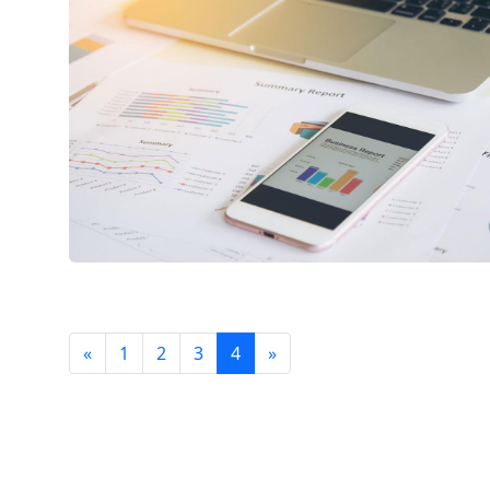
Aholini favqul
to'g'ri harakat
o'rgatuvchi fo
«
1
2
3
4
»