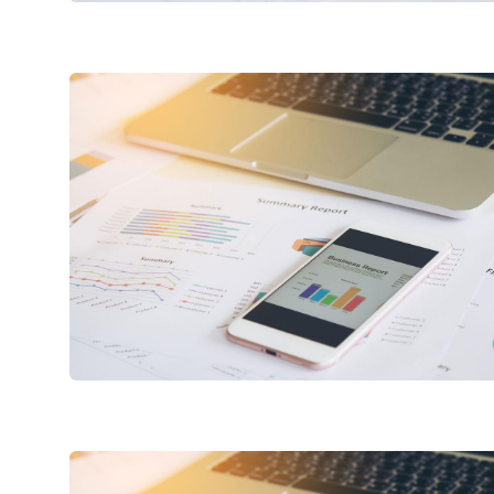
hujjatlariga muvofiq ochiq
axborot izlas
ma'lumotlar
Muvofiqlashtiruvchi maslahat
oshirayotgan j
organlari
yuridik shaxsla
Ma'naviyat va ma'rifat
tartibi
Ichki audit bo'limi tomonidan
amalga oshirilgan ishlar
"Uzbekistan Airways
Press-relizlar
Rahbar nutqlar
Ishonch telefon raqami
+998 (78) 140-02-00
Axborot xizmat
Axborot olish 
"Toshshahartransxi
ko'rib chiqish t
Ishonch telefon raqami
Davlat dasturl
1062
Salomatlik ruk
Hisobot