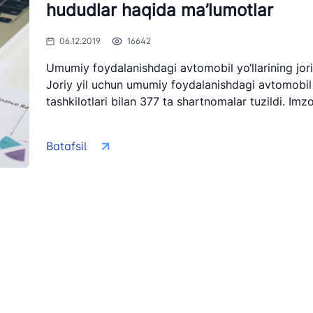
hududlar haqida ma’lumotlar
odda vaziyatlarda
 qilishga
06.12.2019
16642
ydali havolalar
Umumiy foydalanishdagi avtomobil yo‘llarining joriy
Joriy yil uchun umumiy foydalanishdagi avtomobil yo
tashkilotlari bilan 377 ta shartnomalar tuzildi. Imzo
Batafsil