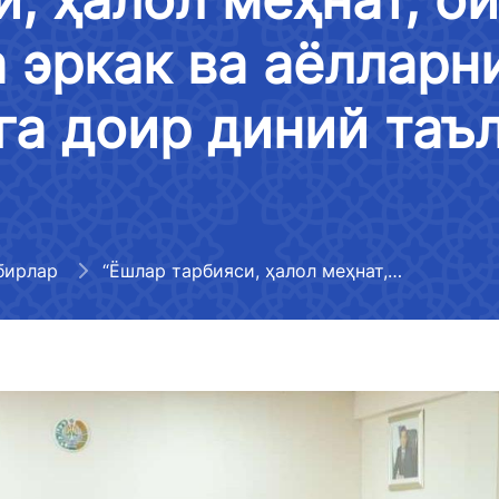
ҳамкорлик
лойиҳалари муҳокамаси
 эркак ва аёлларни
Мурожаатларни кўриб чиқиш
Давлат органлари, юридик ва
 мумкин
тартиби
жисмоний шахслар, халқаро
а доир диний таъ
отлар рўйхати
ташкилотлар билан ўзаро
Логистика самарадорлиги
ҳамкорлик
лиги фаолияти
индекси бўйича маълумотлар
оротлар
Ўз кучини йўқотган норматив-
ҳуқуқий ҳужжатла
лигининг
Халқаро шартномалар
бирлар
“Ёшлар тарбияси, ҳалол меҳнат, оилавий муносабатларда эркак ва аёлларнинг ҳуқуқ ва мажбуриятларига доир диний таълим” мавзусида маърифат соати
-
идаги
тўғрисида ахборотлар
отлар
Тармоқларнинг ҳолати,
 аккредитация
ривожлантириш динамикаси,
кўрсаткичлар
лиги расмий
лаштириш
 ахборотлар