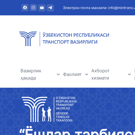
Электрон почта манзили: info@mintrans.
Вазирлик
Ахборот
Фаолият
ҳақида
хизмати
Дарё транспорти
Вазирлик ҳақида
Янгиликлар
Темир йўл транспорти
Раҳбарият
Фойдали мақола
Ҳаво транспорти
“Ёшлар тарбияси
Марказий аппарат
Эълонлар ва тен