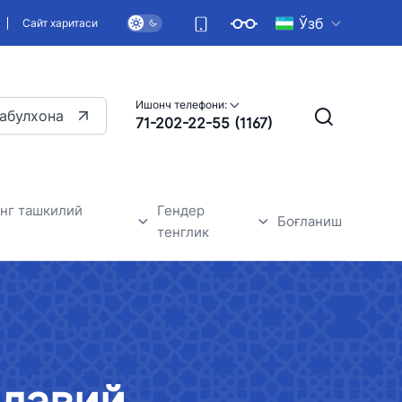
Ўзб
Сайт харитаси
Ишонч телефони:
абулхона
71-202-22-55 (1167)
нг ташкилий
Гендер
Боғланиш
тенглик
 янгиликлари
Умумий маълумотлар
Гендер тенглик-асосий инсон
ҳуқуқларидан бири
илавий