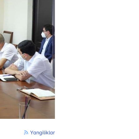
tan Airports" АЖ
лефон рақами
 501-47-09
ил йўллари
и
лефон рақами
) 200-02-04
 207-67-68
Yangiliklar