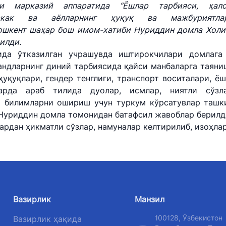
ги марказий аппаратида “Ёшлар тарбияси, ҳал
ри
эркак ва аёлларнинг ҳуқуқ ва мажбуриятл
Тошкент шаҳар бош имом-хатиби Нуриддин домла Холи
и
илди.
да ўтказилган учрашувда иштирокчилари домлага
андларнинг диний тарбиясида қайси манбаларга таяни
ҳуқуқлари, гендер тенглиги, транспорт воситалари, 
ларда араб тилида дуолар, исмлар, ниятли сўзл
й билимларни ошириш учун туркум кўрсатувлар ташк
 Нуриддин домла томонидан батафсил жавоблар берилд
ардан ҳикматли сўзлар, намуналар келтирилиб, изоҳла
Вазирлик
Манзил
100128, Ўзбекистон
Вазирлик ҳақида