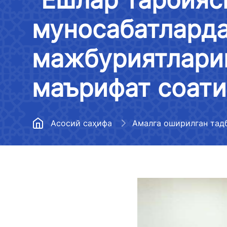
Метрополитен
Ҳудудий бошқармалар
Медиагалерея
муносабатларда
Йўл хўжалигини
Тизимдаги ташкилотлар
Эълон қилиниши
ривожлантириш
мажбуриятлариг
бўлмаган маълум
Меъёрий ҳужжатлар
Авиация ҳодисалари ва
Транспорт вазир
инцидентларини текшириш
маърифат соати
Бўш иш ўринлари
тўғрисидаги ахб
бошқармаси
рўйхати
Давлат дастури
Транспорт вазирлиги
Транспорт вазир
Асосий саҳифа
Амалга оширилган тад
фаолиятига оид ҳисобот (2022
Очиқ маълумотлар
фаолияти тўғрис
йил)
чекланган ахбор
Коррупцияга қарши курашиш
Транспорт вазирлиги
OAВ вакилларини
фаолиятига оид ҳисобот (2023
Коррупцияга оид мурожаатлар
қилиш
йил)
билан ишлаш регламенти
Транспорт вазир
Кўп бериладиган саволларга
Бюджет тўғрисидаги
веб-сайтига жой
жавоблар
қонунчилик ҳужжатларига
мажбурий бўлган