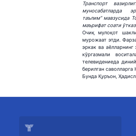
Транспорт вазирли
Давлат дастурла
муносабатларда 
таълим” мавзусида 
Саломатлик рукн
ма
ъ
рифат соати ўтказ
Очиқ мулоқот шакли
Ҳисобот
мурожаат этди. Фарз
эркак ва аёлларнинг 
кўргазмали восита
телевидениеда дини
берилган саволларга
Бунда Қуръон, Ҳадисл