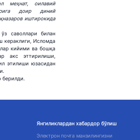
ол меҳнат, оилавий
арига доир диний
қназаров иштирокида
 ўз саволлари билан
ш кераклиги, Исломда
ёшлар кийими ва бошқа
ар акс эттирилиши,
ил этилиши юзасидан
и.
р берилди.
Янгиликлардан хабардор бўлиш
Электрон почта манзилингизни