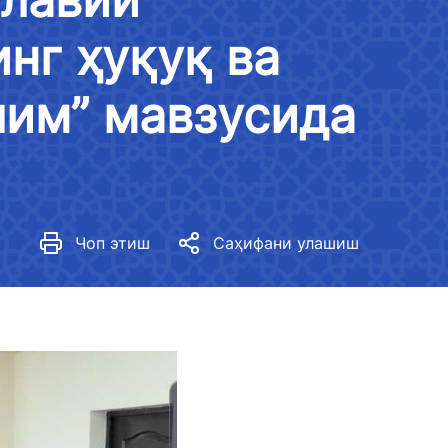
Юртимизда гендер тенгликни
таъминлаш стратегияси
нг ҳуқуқ ва
Меъёрий ҳужжатлар
лим” мавзусида
Вазирликда гендер сиёсати
Кўрсаткичлар
Амалга оширилган тадбирлар
Чоп этиш
Саҳифани улашиш
Гендер тенгликка оид меъёрий
ҳужжатларни ишлаб чиқиш
Гендер тенглик медиагалерея