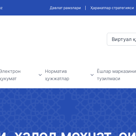
uz
Давлат рамзлари
Ҳаракатлар стратегияси
Виртуал қ
Электрон
Норматив
Ёшлар марказини
ҳукумат
ҳужжатлар
тузилмаси
Электрон ҳукумат доирасида
Ишлаб чиқиладиган қонун
Ёшлар маркази
амалга оширилаётган
ҳужжатлари, ва норматив
лар
лойиҳалар
ҳужжатлар лойиҳаси
, ҳалол меҳнат, о
дерлар
Давлат ташкилотлари билан
Норматив-ҳуқуқий ҳужжатлар