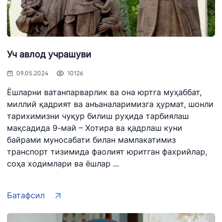
Уч авлод учрашуви
09.05.2024
10126
Ёшларни ватанпарварлик ва она юртга муҳаббат,
миллий қадрият ва анъаналаримизга ҳурмат, шонли
тарихимизни чуқур билиш руҳида тарбиялаш
мақсадида 9-май – Хотира ва қадрлаш куни
байрами муносабати билан мамлакатимиз
транспорт тизимида фаолият юритган фахрийлар,
соҳа ходимлари ва ёшлар ...
Батафсил