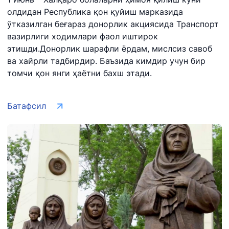
олдидан Республика қон қуйиш марказида
ўтказилган беғараз донорлик акциясида Транспорт
вазирлиги ходимлари фаол иштирок
этишди.Донорлик шарафли ёрдам, мислсиз савоб
ва хайрли тадбирдир. Баъзида кимдир учун бир
томчи қон янги ҳаётни бахш этади.
Батафсил