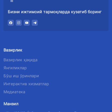
Бизни ижтимоий тармоқларда кузатиб боринг
Вазирлик
Вазирлик ҳақида
Янгиликлар
Бўш иш ўринлари
Интерактив хизматлар
Медиатека
Манзил