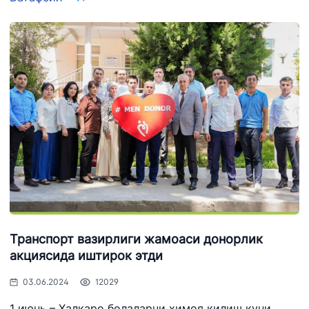
Транспорт вазирлиги жамоаси донорлик
акциясида иштирок этди
03.06.2024
12029
1 июнь – Халқаро болаларни ҳимоя қилиш куни