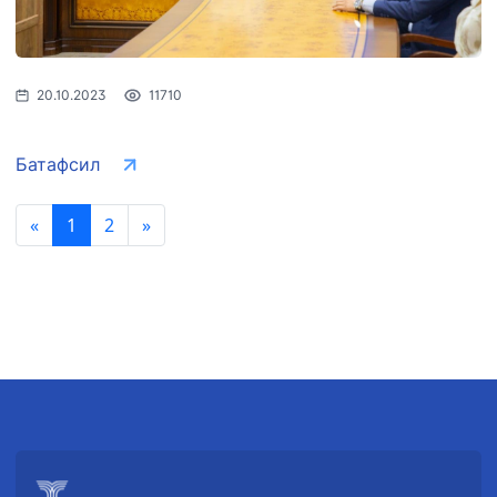
20.10.2023
11710
Батафсил
«
1
2
»