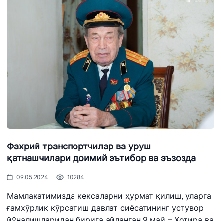
Фахрий транспортчилар ва уруш
қатнашчилари доимий эътибор ва эъзозда
09.05.2024
10284
Мамлакатимизда кексаларни ҳурмат қилиш, уларга
ғамхўрлик кўрсатиш давлат сиёсатининг устувор
йўналишларидан бирига айланган.9 май – Хотира ва