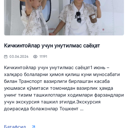
Кичкинтойлар учун унутилмас саёҳат
03.06.2024
11191
Кичкинтойлар учун унутилмас саёҳат1 июнь –
халқаро болаларни ҳимоя қилиш куни муносабати
билан Транспорт вазирлиги бирлашган касаба
уюшмаси қўмитаси томонидан вазирлик ҳамда
унинг тизим ташкилотлари ходимлари фарзандлари
учун экскурсия ташкил этилди.Экскурсия
доирасида болажонлар Тошкент ...
Батафсил