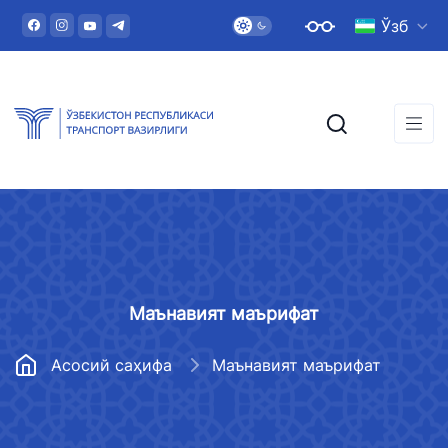
Ўзб
Маънавият маърифат
Асосий саҳифа
Маънавият маърифат