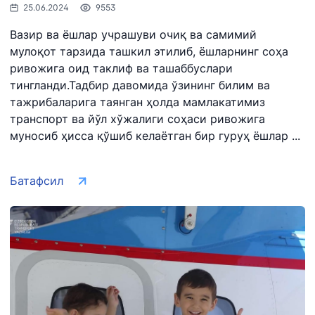
25.06.2024
9553
Вазир ва ёшлар учрашуви очиқ ва самимий
мулоқот тарзида ташкил этилиб, ёшларнинг соҳа
ривожига оид таклиф ва ташаббуслари
тингланди.Тадбир давомида ўзининг билим ва
тажрибаларига таянган ҳолда мамлакатимиз
транспорт ва йўл хўжалиги соҳаси ривожига
муносиб ҳисса қўшиб келаётган бир гуруҳ ёшлар ...
Батафсил