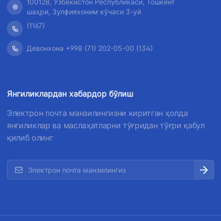
100128, Ўзбекистон Республикаси, Тошкент
шаҳри, Зулфияхоним кўчаси 3-уй
(1167)
Девонхона +998 (71) 202-05-00 (134)
Янгиликлардан хабардор бўлиш
Электрон почта манзилингизни киритган ҳолда
янгиликлар ва маслаҳатларни тўғридан тўғри қабул
қилиб олинг