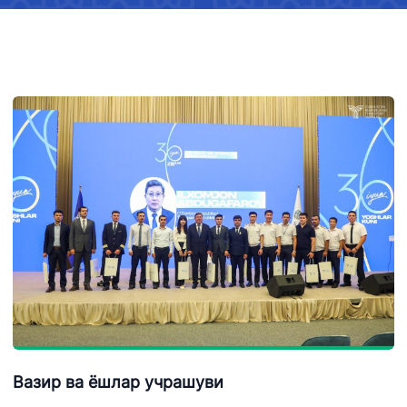
Вазир ва ёшлар учрашуви