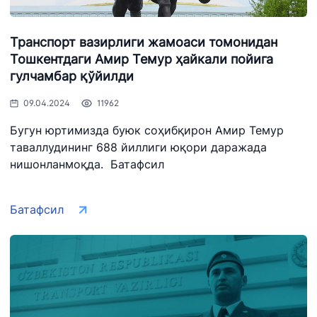
+998 (71) 207-
+998 (71) 207-
87-02
67-68
Транспорт вазирлиги жамоаси томонидан
Тошкентдаги Амир Темур ҳайкали пойига
034
гулчамбар қўйилди
09.04.2024
11962
Бугун юртимизда буюк соҳибқирон Амир Темур
таваллудининг 688 йиллиги юқори даражада
нишонланмоқда. Батафсил
Батафсил