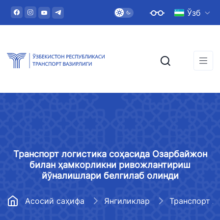
Ўзб
Транспорт логистика соҳасида Озарбайжон
билан ҳамкорликни ривожлантириш
йўналишлари белгилаб олинди
Асосий саҳифа
Янгиликлар