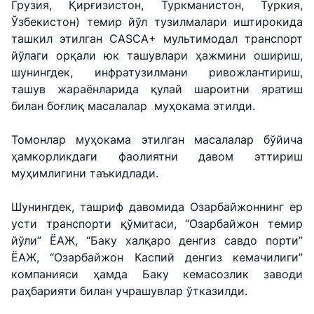
Грузия, Қирғизистон, Туркманистон, Туркия,
Ўзбекистон) темир йўл тузилмалари иштирокида
ташкил этилган CASCA+ мультимодал транспорт
йўлаги орқали юк ташувлари ҳажмини ошириш,
шунингдек, инфратузилмани ривожлантириш,
ташув жараёнларида қулай шароитни яратиш
билан боғлиқ масалалар муҳокама этилди.
Томонлар муҳокама этилган масалалар бўйича
ҳамкорликдаги фаолиятни давом эттириш
муҳимлигини таъкидлади.
Шунингдек, ташриф давомида Озарбайжоннинг ер
усти транспорти қўмитаси, “Озарбайжон темир
"Uzbekistan
"Ўзбекистон
"Uzbekistan
Airways" АЖ
темир
Airports" АЖ
йўли” ЁАЖ, “Баку халқаро денгиз савдо порти”
йўллари" АЖ
ЁАЖ, “Озарбайжон Каспий денгиз кемачилиги”
компанияси ҳамда Баку кемасозлик заводи
Ишонч
Ишонч
раҳбарияти билан учрашувлар ўтказилди.
Ишонч
телефон
телефон
телефон
рақами
рақами