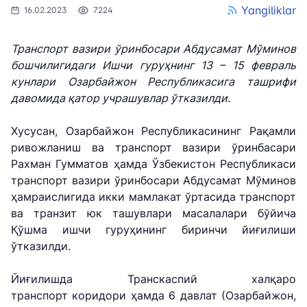
Yangiliklar
16.02.2023
7224
Транспорт вазири ўринбосари Абдусамат Мўминов
бошчилигидаги Ишчи гуруҳнинг 13 – 15 февраль
кунлари Озарбайжон Республикасига ташрифи
давомида қатор учрашувлар ўтказилди.
Хусусан, Озарбайжон Республикасининг Рақамли
ривожланиш ва транспорт вазири ўринбасари
Рахман Гумматов ҳамда Ўзбекистон Республикаси
транспорт вазири ўринбосари Абдусамат Мўминов
ҳамраислигида икки мамлакат ўртасида транспорт
ва транзит юк ташувлари масалалари бўйича
Қўшма ишчи гуруҳининг биринчи йиғилиши
ўтказилди.
Йиғилишда Транскаспий халқаро
транспорт коридори ҳамда 6 давлат (Озарбайжон,