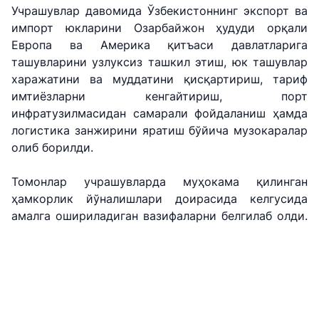
рақами
Учрашувлар давомида Ўзбекистоннинг экспорт ва
+998 (78) 140-
+998 (55) 501-
импорт юкларини Озарбайжон ҳудуди орқали
+998 (71) 237-
02-00
47-09
Европа ва Америка қитъаси давлатларига
99-98
ташувларини узлуксиз ташкил этиш, юк ташувлар
харажатини ва муддатини қисқартириш, тариф
"Тошшаҳартрансхизмат"
"Ўзавтовокзал
Автомобил
имтиёзларни кенгайтириш, порт
АЖ
сервис" МЧЖ
йўллари
қўмитаси
инфратузилмасидан самарали фойдаланиш ҳамда
логистика занжирини яратиш бўйича музокаралар
Ишонч
Ишонч
олиб борилди.
Ишонч
телефон
телефон
телефон
рақами
рақами
рақами
Томонлар учрашувларда муҳокама қилинган
1062
+998 (71) 207-
ҳамкорлик йўналишлари доирасида келгусида
+998 (71) 200-
87-00
амалга ошириладиган вазифаларни белгилаб олди.
02-04
+998 (71) 207-
+998 (71) 207-
87-02
67-68
034