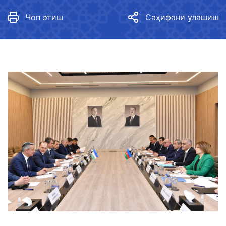
Чоп этиш
Саҳифани улашиш