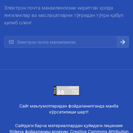
Электрон почта манзилингизни киритган ҳолда
янгиликлар ва маслаҳатларни тўғридан тўғри қабул
қилиб олинг
Сайт маълумотларидан фойдаланилганда манба
кўрсатилиши шарт!
Сайтдаги барча материаллардан қуйидаги лицензия
бўйича фойдаланиш мумкин:
Creative Commons Attribution