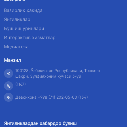
Вазирлик ҳақида
Янгиликлар
Бўш иш ўринлари
Интерактив хизматлар
Медиатека
Манзил
100128, Ўзбекистон Республикаси, Тошкент
шаҳри, Зулфияхоним кўчаси 3-уй
(1167)
Девонхона +998 (71) 202-05-00 (134)
Янгиликлардан хабардор бўлиш