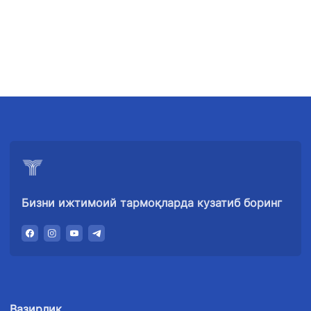
Бизни ижтимоий тармоқларда кузатиб боринг
Вазирлик