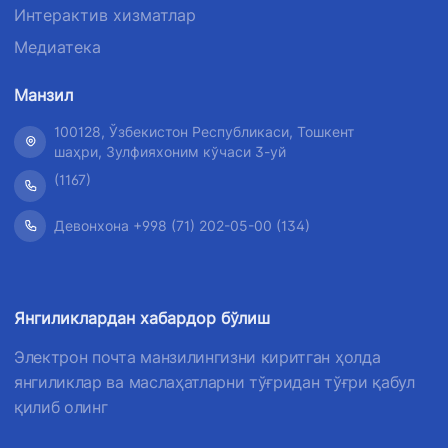
Интерактив хизматлар
Медиатека
Манзил
100128, Ўзбекистон Республикаси, Тошкент
шаҳри, Зулфияхоним кўчаси 3-уй
(1167)
Девонхона +998 (71) 202-05-00 (134)
Янгиликлардан хабардор бўлиш
Электрон почта манзилингизни киритган ҳолда
янгиликлар ва маслаҳатларни тўғридан тўғри қабул
қилиб олинг