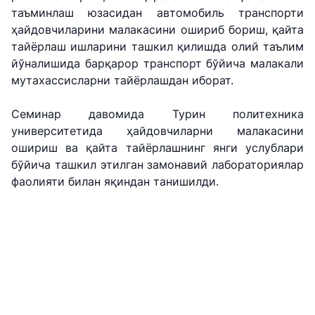
таъминлаш юзасидан автомобиль транспорти
"Uzbekistan
"Ўзбекистон
"Uzbekistan
ҳайдовчиларини малакасини ошириб бориш, қайта
Airways" АЖ
темир
Airports" АЖ
тайёрлаш ишларини ташкил қилишда олий таълим
йўллари" АЖ
йўналишида барқарор транспорт бўйича малакали
Ишонч
Ишонч
мутахассисларни тайёрлашдан иборат.
Ишонч
телефон
телефон
телефон
рақами
рақами
Семинар давомида Турин политехника
рақами
университетида ҳайдовчиларни малакасини
+998 (78) 140-
+998 (55) 501-
+998 (71) 237-
ошириш ва қайта тайёрлашнинг янги услублари
02-00
47-09
99-98
бўйича ташкил этилган замонавий лабораториялар
фаолияти билан яқиндан танишилди.
"Тошшаҳартрансхизмат"
"Ўзавтовокзал
Автомобил
АЖ
сервис" МЧЖ
йўллари
қўмитаси
Ишонч
Ишонч
Ишонч
телефон
телефон
телефон
рақами
рақами
рақами
1062
+998 (71) 207-