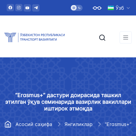
Ўзб
“Erasmus+” дастури доирасида ташкил
этилган ўқув семинарида вазирлик вакиллари
иштирок этмоқда
Асосий саҳифа
Янгиликлар