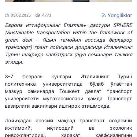
Yangiliklar
05.02.2025
4773
Европа иттифоқининг Erasmus+ дастури SPHERE
(Sustainable transportation within the framework of
green deal – Яшил тамойил асосида барқарор
транспорт) грант лойиҳаси доирасида Италиянинг
Турин шаҳрида навбатдаги ўқув семинари ташкил
этилди.
3–7 февраль кунлари Италиянинг Турин
политехника университетида бўлиб ўтаётган
мазкур семинарда Тошкент давлат транспорт
университети мутахассислари ҳамда Транспорт
вазирлиги вакиллари иштирок этишмоқда.
Лойиҳадан асосий мақсад транспорт соҳасини
ижтимоий, иқтисодий ва экологик
ривожлантириш, ҳаракат хавфсизлигини