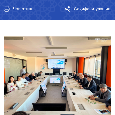
Чоп этиш
Саҳифани улашиш