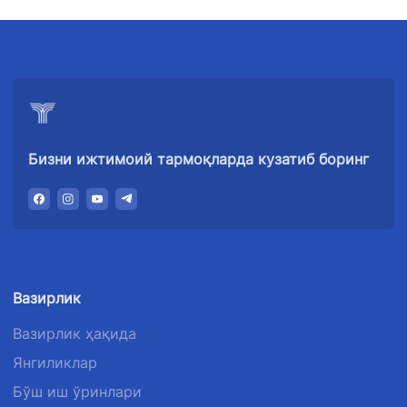
+998 (71) 200-
87-00
02-04
+998 (71) 207-
+998 (71) 207-
87-02
67-68
034
Бизни ижтимоий тармоқларда кузатиб боринг
Вазирлик
Вазирлик ҳақида
Янгиликлар
Бўш иш ўринлари