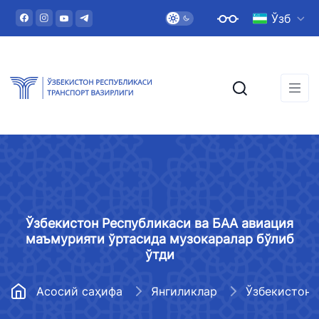
Ўзб
Ўзбекистон Республикаси ва БAA авиация
маъмурияти ўртасида музокаралар бўлиб
ўтди
Асосий саҳифа
Янгиликлар