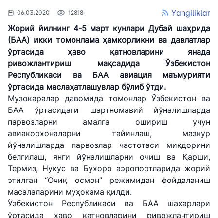
Yangiliklar
06.03.2020
12818
Жорий йилнинг 4-5 март кунлари Дубай шаҳрида
(БAA) икки томонлама ҳамкорликни ва давлатлар
ўртасида ҳаво қатновларини янада
ривожлантириш мақсадида Ўзбекистон
Республикаси ва БAA авиация маъмурияти
ўртасида маслаҳатлашувлар бўлиб ўтди.
Музокаралар давомида томонлар Ўзбекистон ва
БAA ўртасидаги шартномавий йўналишларда
парвозларни амалга ошириш учун
авиакорхоналарни тайинлаш, мазкур
йўналишларда парвозлар частотаси миқдорини
белгилаш, янги йўналишларни очиш ва Қарши,
Термиз, Нукус ва Бухоро аэропортларида жорий
этилган “Очиқ осмон” режимидан фойдаланиш
масалаларини муҳокама қилди.
Ўзбекистон Республикаси ва БAA шаҳарлари
ўртасида ҳаво қатновларини ривожлантириш