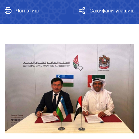
Чоп этиш
Саҳифани улашиш