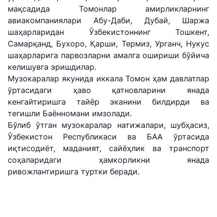
мақсадида Томонлар амирликларнинг
авиакомпаниялари Aбу-Даби, Дубай, Шаржа
шаҳарларидан Ўзбекистоннинг Тошкент,
"Uzbekistan
"Ўзбекистон
"Uzbekistan
Самарқанд, Бухоро, Қарши, Термиз, Урганч, Нукус
Airways" АЖ
темир
Airports" АЖ
шаҳарларига парвозларни амалга ошириши бўйича
йўллари" АЖ
келишувга эришдилар.
Ишонч
Ишонч
Музокаралар якунида иккала Томон ҳам давлатлар
Ишонч
телефон
телефон
ўртасидаги ҳаво қатновларини янада
телефон
рақами
рақами
кенгайтиришга тайёр эканини билдирди ва
рақами
тегишли Баённомани имзолади.
+998 (78) 140-
+998 (55) 501-
Бўлиб ўтган музокаралар натижалари, шубҳасиз,
+998 (71) 237-
02-00
47-09
99-98
Ўзбекистон Республикаси ва БAA ўртасида
иқтисодиёт, маданият, сайёҳлик ва транспорт
"Тошшаҳартрансхизмат"
"Ўзавтовокзал
Автомобил
соҳаларидаги ҳамкорликни янада
АЖ
сервис" МЧЖ
йўллари
ривожлантиришга туртки беради.
қўмитаси
Ишонч
Ишонч
Ишонч
телефон
телефон
телефон
рақами
рақами