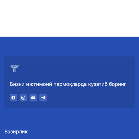
рақами
1062
+998 (71) 207-
+998 (71) 200-
87-00
02-04
+998 (71) 207-
+998 (71) 207-
87-02
67-68
034
Бизни ижтимоий тармоқларда кузатиб боринг
Вазирлик