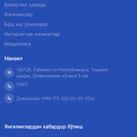
Вазирлик ҳақида
Янгиликлар
Бўш иш ўринлари
Интерактив хизматлар
Медиатека
Манзил
100128, Ўзбекистон Республикаси, Тошкент
шаҳри, Зулфияхоним кўчаси 3-уй
(1167)
Девонхона +998 (71) 202-05-00 (134)
Янгиликлардан хабардор бўлиш