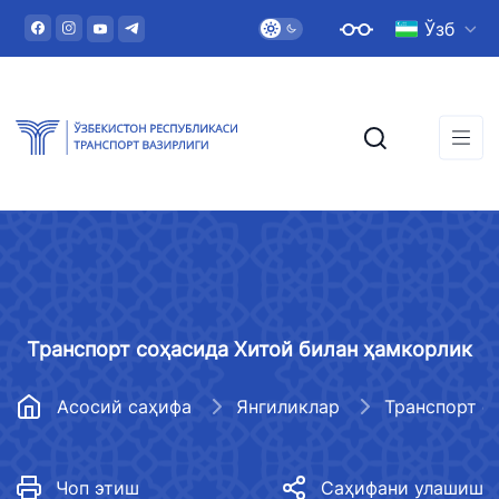
Ўзб
Транспорт соҳасида Хитой билан ҳамкорлик
Асосий саҳифа
Янгиликлар
Чоп этиш
Саҳифани улашиш