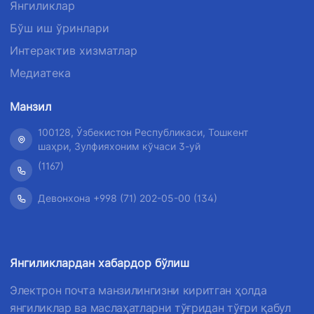
Янгиликлар
Бўш иш ўринлари
Интерактив хизматлар
Медиатека
Манзил
100128, Ўзбекистон Республикаси, Тошкент
шаҳри, Зулфияхоним кўчаси 3-уй
(1167)
Девонхона +998 (71) 202-05-00 (134)
Янгиликлардан хабардор бўлиш
Электрон почта манзилингизни киритган ҳолда
янгиликлар ва маслаҳатларни тўғридан тўғри қабул