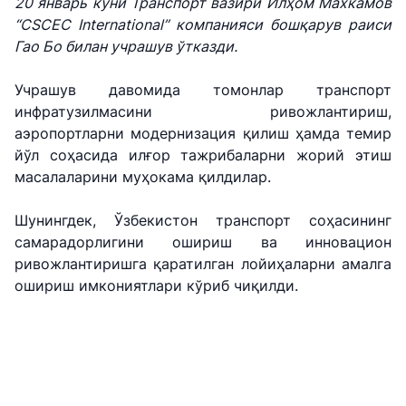
20 январь куни Транспорт вазири Илҳом Махкамов
“CSCEC International” компанияси бошқарув раиси
Гао Бо билан учрашув ўтказди.
Учрашув давомида томонлар транспорт
инфратузилмасини ривожлантириш,
аэропортларни модернизация қилиш ҳамда темир
йўл соҳасида илғор тажрибаларни жорий этиш
масалаларини муҳокама қилдилар.
Шунингдек, Ўзбекистон транспорт соҳасининг
самарадорлигини ошириш ва инновацион
"Uzbekistan
"Ўзбекистон
"Uzbekistan
ривожлантиришга қаратилган лойиҳаларни амалга
Airways" АЖ
темир
Airports" АЖ
ошириш имкониятлари кўриб чиқилди.
йўллари" АЖ
Ишонч
Ишонч
Ишонч
телефон
телефон
телефон
рақами
рақами
рақами
+998 (78) 140-
+998 (55) 501-