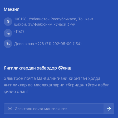
Манзил
100128, Ўзбекистон Республикаси, Тошкент
шаҳри, Зулфияхоним кўчаси 3-уй
(1167)
Девонхона +998 (71) 202-05-00 (134)
Янгиликлардан хабардор бўлиш
Электрон почта манзилингизни киритган ҳолда
янгиликлар ва маслаҳатларни тўғридан тўғри қабул
қилиб олинг