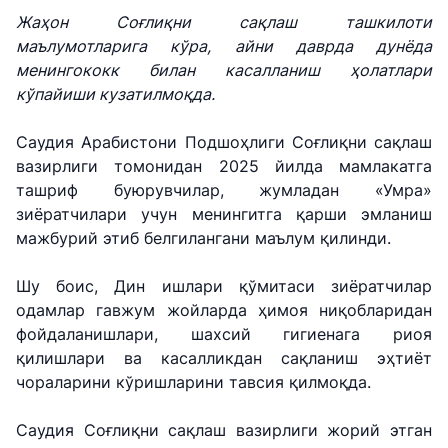
Жаҳон Соғлиқни сақлаш ташкилоти
маълумотларига кўра, айни даврда дунёда
менингококк билан касалланиш ҳолатлари
кўпайиши кузатилмоқда.
Саудия Арабистони Подшоҳлиги Соғлиқни сақлаш
вазирлиги томонидан 2025 йилда мамлакатга
ташриф буюрувчилар, жумладан «Умра»
зиёратчилари учун менингитга қарши эмланиш
мажбурий этиб белгилангани маълум қилинди.
Шу боис, Дин ишлари қўмитаси зиёратчилар
одамлар гавжум жойларда ҳимоя ниқобларидан
фойдаланишлари, шахсий гигиенага риоя
қилишлари ва касалликдан сақланиш эҳтиёт
чораларини кўришларини тавсия қилмоқда.
Саудия Соғлиқни сақлаш вазирлиги жорий этган