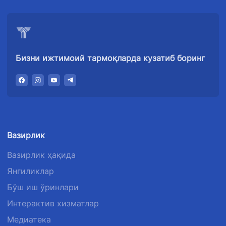
+998 (71) 207-
+998 (71) 207-
87-02
67-68
034
Бизни ижтимоий тармоқларда кузатиб боринг
Вазирлик
Вазирлик ҳақида
Янгиликлар
Бўш иш ўринлари
Интерактив хизматлар
Медиатека