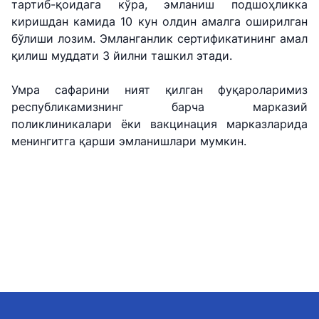
"Uzbekistan
"Ўзбекистон
"Uzbekistan
тартиб-қоидага кўра, эмланиш подшоҳликка
Airways" АЖ
темир
Airports" АЖ
киришдан камида 10 кун олдин амалга оширилган
йўллари" АЖ
бўлиши лозим. Эмланганлик сертификатининг амал
қилиш муддати 3 йилни ташкил этади.
Ишонч
Ишонч
Ишонч
телефон
телефон
телефон
рақами
рақами
Умра сафарини ният қилган фуқароларимиз
рақами
республикамизнинг барча марказий
+998 (78) 140-
+998 (55) 501-
поликлиникалари ёки вакцинация марказларида
+998 (71) 237-
02-00
47-09
менингитга қарши эмланишлари мумкин.
99-98
"Тошшаҳартрансхизмат"
"Ўзавтовокзал
Автомобил
АЖ
сервис" МЧЖ
йўллари
қўмитаси
Ишонч
Ишонч
Ишонч
телефон
телефон
телефон
рақами
рақами
рақами
1062
+998 (71) 207-
+998 (71) 200-
87-00
02-04