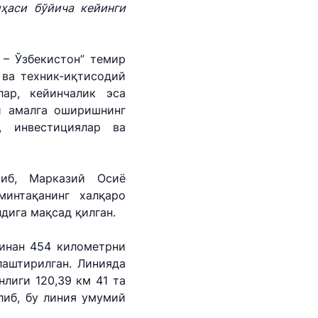
) 200-02-04
ҳаси бўйича кейинги
 207-67-68
 – Ўзбекистон” темир
ва техник-иқтисодий
ар, кейинчалик эса
и амалга оширишнинг
, инвестициялар ва
риб, Марказий Осиё
минтақанинг халқаро
дига мақсад қилган.
минан 454 километрни
аштирилган. Линияда
нлиги 120,39 км 41 та
либ, бу линия умумий