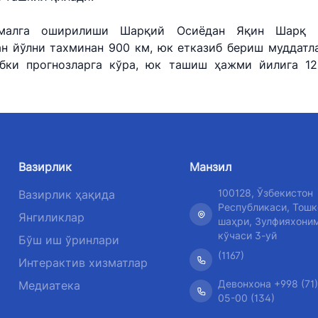
амалга оширилиши Шарқий Осиёдан Яқин Шарқ 
ан йўлни тахминан 900 км, юк етказиб бериш муддатла
абки прогнозларга кўра, юк ташиш ҳажми йилига 12
Вазирлик
Манзил
100128, Ўзбекистон
Вазирлик ҳақида
Республикаси, Тошк
Янгиликлар
шаҳри, Зулфияхони
кўчаси 3-уй
Бўш иш ўринлари
(1167)
Интерактив хизматлар
Девонхона +998 (71)
Медиатека
05-00 (134)