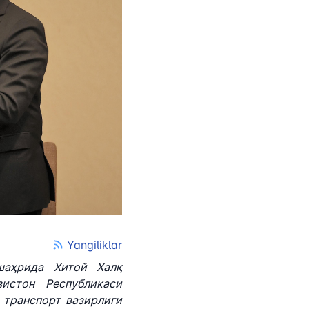
tan Airports" АЖ
лефон рақами
 501-47-09
ил йўллари
Yangiliklar
и
шаҳрида Хитой Халқ
зистон Республикаси
лефон рақами
 транспорт вазирлиги