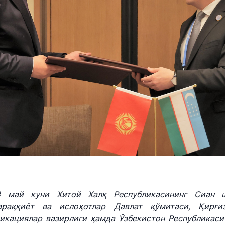
т
лигининг очиқ
н
борот
ошираётган
ридик
s" АЖ
"Ўзбекистон темир йўллари"
"Uzbekis
ир бўлиш
АЖ
ми
Ишонч те
Ишонч телефон рақами
+998 (55)
+998 (71) 237-99-98
ва баёнотлари
змат" АЖ
"Ўзавтовокзал сервис" МЧЖ
Автомоб
 билан
қўмитас
8 май куни Хитой Халқ Республикасининг Сиан 
ми
Ишонч телефон рақами
араққиёт ва ислоҳотлар Давлат қўмитаси, Қирғи
ун сўровларни
Ишонч те
+998 (71) 207-87-00
икациялар вазирлиги ҳамда Ўзбекистон Республикаси
тиби