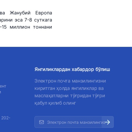
ва Жанубий Европа
рини эса 7-8 суткага
-15 миллион тоннани
Янгиликлардан хабардор бўлиш
Электрон почта манзилингизни
ент
киритган ҳолда янгиликлар ва
м
маслаҳатларни тўғридан тўғри
қабул қилиб олинг
 202-