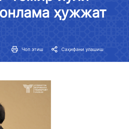
Юртимизда гендер тенгликни
монлама ҳужжат
таъминлаш стратегияси
Меъёрий ҳужжатлар
Вазирликда гендер сиёсати
Кўрсаткичлар
Чоп этиш
Саҳифани улашиш
Амалга оширилган тадбирлар
Гендер тенгликка оид меъёрий
ҳужжатларни ишлаб чиқиш
Гендер тенглик медиагалерея