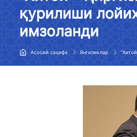
Метрополитен
қурилиши лойиҳ
Ҳудудий бошқармалар
Медиагалерея
Йўл хўжалигини
Тизимдаги ташкилотлар
Эълон қилиниши
имзоланди
ривожлантириш
бўлмаган маълум
Меъёрий ҳужжатлар
Авиация ҳодисалари ва
Транспорт вазир
инцидентларини текшириш
Бўш иш ўринлари
тўғрисидаги ахб
Асосий саҳифа
Янгиликлар
бошқармаси
рўйхати
Давлат дастури
Транспорт вазирлиги
Транспорт вазир
фаолиятига оид ҳисобот (2022
Очиқ маълумотлар
фаолияти тўғрис
йил)
чекланган ахбор
Коррупцияга қарши курашиш
Транспорт вазирлиги
OAВ вакилларини
фаолиятига оид ҳисобот (2023
Коррупцияга оид мурожаатлар
қилиш
йил)
билан ишлаш регламенти
Транспорт вазир
Кўп бериладиган саволларга
Бюджет тўғрисидаги
веб-сайтига жой
жавоблар
қонунчилик ҳужжатларига
мажбурий бўлган