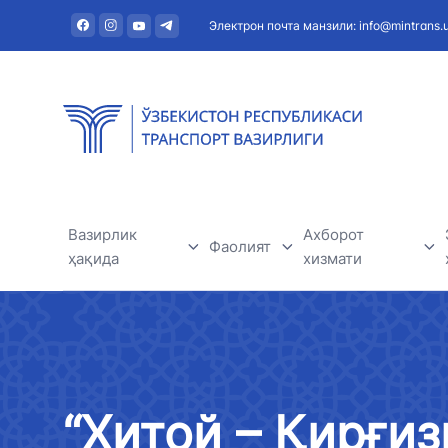
Электрон почта манзили: info@mintrans.
Вазирлик
Ахборот
Фаолият
ҳақида
хизмати
Дарё транспорти
Вазирлик ҳақида
Янгиликлар
Темир йўл транспорти
Раҳбарият
Фойдали мақола
“Хитой – Қирғиз
Ҳаво транспорти
Марказий аппарат
Эълонлар ва тен