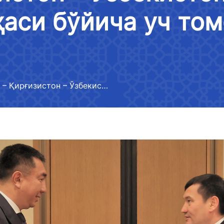
ҳамкорлик
лойиҳалари муҳокамаси
аси бўйича уч то
Мурожаатларни кўриб чиқиш
Давлат органлари, юридик ва
 мумкин
тартиби
жисмоний шахслар, халқаро
отлар рўйхати
ташкилотлар билан ўзаро
Логистика самарадорлиги
ҳамкорлик
лиги фаолияти
индекси бўйича маълумотлар
оротлар
Ўз кучини йўқотган норматив-
“Хитой – Қирғизистон – Ўзбекистон” темир йўли қурилиши лойиҳаси бўйича уч томонлама ҳужжат имзоланди
ҳуқуқий ҳужжатла
лигининг
Халқаро шартномалар
-
идаги
тўғрисида ахборотлар
отлар
Тармоқларнинг ҳолати,
 аккредитация
ривожлантириш динамикаси,
кўрсаткичлар
лиги расмий
лаштириш
 ахборотлар