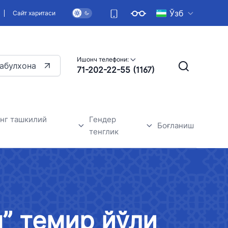
Ўзб
Сайт харитаси
Ишонч телефони:
абулхона
71-202-22-55 (1167)
нг ташкилий
Гендер
Боғланиш
тенглик
 янгиликлари
Умумий маълумотлар
Гендер тенглик-асосий инсон
ҳуқуқларидан бири
н” темир йўли