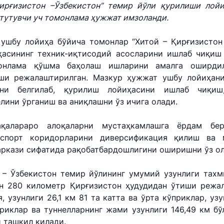
+998 (71
Қирғизистон –Ўзбекистон” темир йўли қурилиши лойи
+998 (71) 207-87-02
ри
 тутувчи уч томонлама ҳужжат имзоланди.
+998 (71)
и
034
, ушбу лойиҳа бўйича томонлар “Хитой – Қирғизистон
ҳасининг техник-иқтисодий асосларини ишлаб чиқиш 
онлама қўшма баҳолаш ишларини амалга оширдил
иши режалаштирилган. Мазкур ҳужжат ушбу лойиҳан
ини белгилаб, қурилиш лойиҳасини ишлаб чиқиш
ини ўрганиш ва аниқлашни ўз ичига олади.
қалараро алоқаларни мустаҳкамлашга ёрдам бе
нспорт коридорларини диверсификация қилиш ва 
аркази сифатида рақобатбардошлигини оширишни ўз ол
 – Ўзбекистон темир йўлининг умумий узунлиги тах
ан 280 километр Қирғизистон ҳудудидан ўтиши режал
, узунлиги 26,1 км 81 та катта ва ўрта кўприклар, узу
приклар ва туннелларнинг жами узунлиги 146,49 км бў
и ташкил қилади.