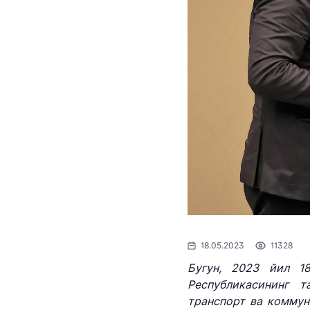
мувофиқ очиқ маълумотлар
рўйхати
Мувофиқлаштирувчи, маслаҳа
органлари
Маънавият ва маърифат
Транспорт вазир
тадбирлари
ҳайъат ва кенгаш
Ички аудит бўлими томонида
мажлисларида ах
амалга оширилган ишлар
излашни амалга 
жисмоний ёки ю
"Uzbekistan Airway
шахсларнинг ҳоз
тартиби
Ишонч телефон рақа
Пресс-релизлар
+998 (78) 140-02-00
Раҳбар нутқлари 
"Тошшаҳартрансхи
Ахборот хизмати
18.05.2023
11328
боғланиш
Бугун, 2023 йил 1
Ишонч телефон рақа
Республикасининг т
Ахборот олиш уч
1062
транспорт ва коммун
кўриб чиқиш тар