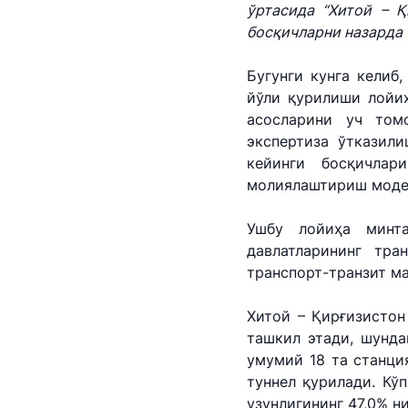
ўртасида “Хитой – 
Давлат дастурла
босқичларни назарда
Саломатлик рукн
Бугунги кунга келиб
йўли қурилиши лойи
Ҳисобот
асосларини уч том
экспертиза ўтказил
кейинги босқичлар
молиялаштириш модел
Ушбу лойиҳа минта
давлатларининг тра
транспорт-транзит м
Хитой – Қирғизистон
ташкил этади, шунд
умумий 18 та станция
туннел қурилади. Кў
узунлигининг 47,0% н