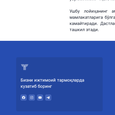
Ушбу лойиҳанинг 
мамлакатларига бўлг
камайтиради. Дастл
ташкил этади.
Бизни ижтимоий тармоқларда
кузатиб боринг