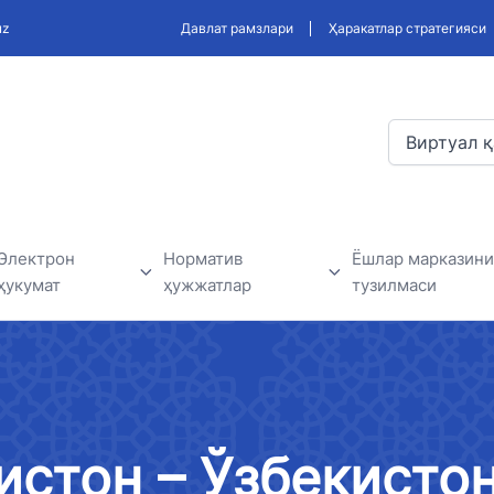
uz
Давлат рамзлари
Ҳаракатлар стратегияси
Виртуал қ
Электрон
Норматив
Ёшлар марказини
ҳукумат
ҳужжатлар
тузилмаси
Электрон ҳукумат доирасида
Ишлаб чиқиладиган қонун
Ёшлар маркази
амалга оширилаётган
ҳужжатлари, ва норматив
лар
лойиҳалар
ҳужжатлар лойиҳаси
истон – Ўзбекисто
дерлар
Давлат ташкилотлари билан
Норматив-ҳуқуқий ҳужжатлар