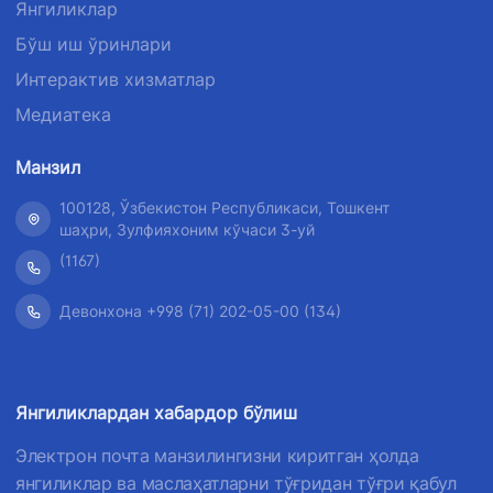
Янгиликлар
Бўш иш ўринлари
Интерактив хизматлар
Медиатека
Манзил
100128, Ўзбекистон Республикаси, Тошкент
шаҳри, Зулфияхоним кўчаси 3-уй
(1167)
Девонхона +998 (71) 202-05-00 (134)
Янгиликлардан хабардор бўлиш
Электрон почта манзилингизни киритган ҳолда
янгиликлар ва маслаҳатларни тўғридан тўғри қабул