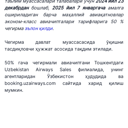
таълим муассасалари талабалари учун
2024 йил 23
декабрдан
бошлаб,
2025 йил 7 январгача
амалга
ошириладиган барча маҳаллий авиақатновлар
эконом-класс авиачипталари тарифларига 50 %
чегирма
эълон қилди
.
Чегирма давлат муассасасида ўқишни
тасдиқловчи ҳужжат асосида тақдим этилади.
50% гача чегирмали авиачиптани Тошкентдаги
Uzbekistan Airways Sales филиалида, унинг
агентларидан Ўзбекистон ҳудудида ва
"Uzbekistan
"Ўзбекистон
"Uzbekistan
booking.uzairways.com сайтида харид қилиш
Airways" АЖ
темир
Airports" АЖ
мумкин.
йўллари" АЖ
Ишонч
Ишонч
Ишонч
телефон
телефон
телефон
рақами
рақами
рақами
+998 (78) 140-
+998 (55) 501-