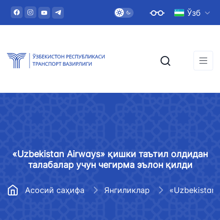
Ўзб
«Uzbekistan Airways» қишки таътил олдидан
талабалар учун чегирма эълон қилди
Асосий саҳифа
Янгиликлар