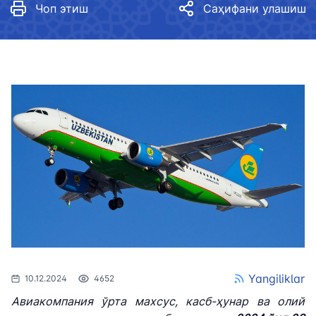
Чоп этиш
Саҳифани улашиш
Yangiliklar
10.12.2024
4652
Авиакомпания ўрта махсус, касб-ҳунар ва олий