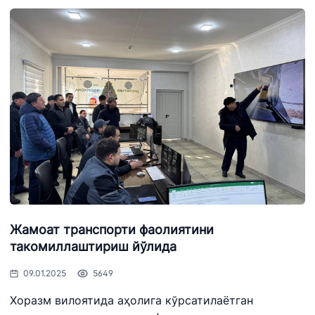
Жамоат транспорти фаолиятини
такомиллаштириш йўлида
09.01.2025
5649
Хоразм вилоятида аҳолига кўрсатилаётган