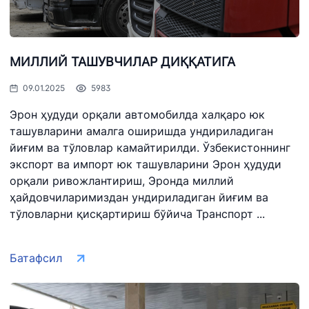
МИЛЛИЙ ТАШУВЧИЛАР ДИҚҚАТИГА
09.01.2025
5983
Эрон ҳудуди орқали автомобилда халқаро юк
ташувларини амалга оширишда ундириладиган
йиғим ва тўловлар камайтирилди. Ўзбекистоннинг
экспорт ва импорт юк ташувларини Эрон ҳудуди
орқали ривожлантириш, Эронда миллий
ҳайдовчиларимиздан ундириладиган йиғим ва
тўловларни қисқартириш бўйича Транспорт ...
Батафсил