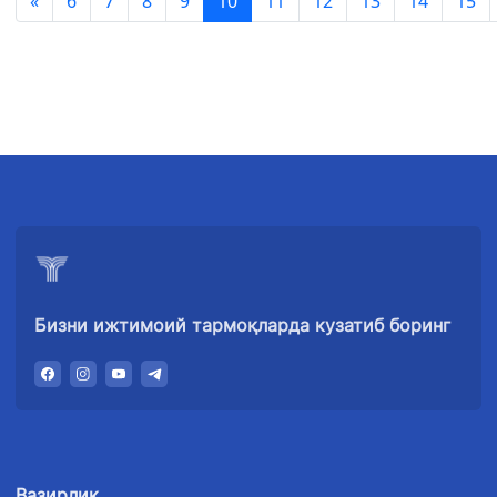
«
6
7
8
9
10
11
12
13
14
15
Бизни ижтимоий тармоқларда кузатиб боринг
Вазирлик