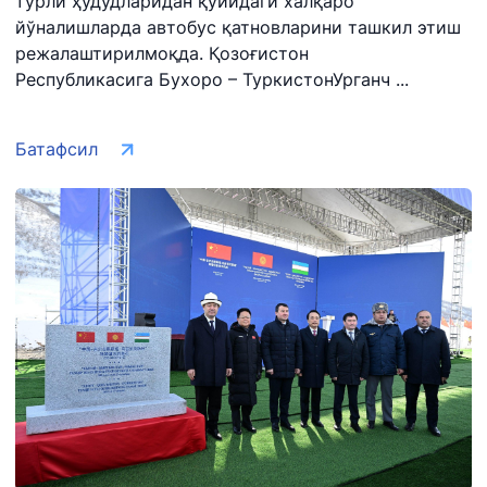
турли ҳудудларидан қуйидаги халқаро
йўналишларда автобус қатновларини ташкил этиш
режалаштирилмоқда. Қозоғистон
Республикасига Бухоро – ТуркистонУрганч ...
Батафсил
"Uzbekistan
"Ўзбекистон
"Uzbekistan
Airways" АЖ
темир
Airports" АЖ
йўллари" АЖ
Ишонч телефон
Ишонч телефон
Ишонч телефон
рақами
рақами
рақами
+998 (78) 140-
+998 (55) 501-