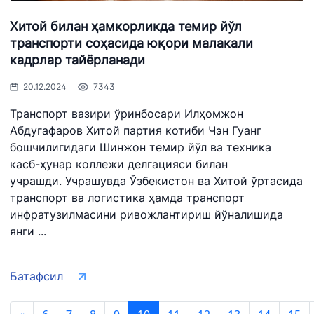
Хитой билан ҳамкорликда темир йўл
транспорти соҳасида юқори малакали
кадрлар тайёрланади
20.12.2024
7343
Транспорт вазири ўринбосари Илҳомжон
Абдугафаров Хитой партия котиби Чэн Гуанг
бошчилигидаги Шинжон темир йўл ва техника
касб-ҳунар коллежи делгацияси билан
учрашди. Учрашувда Ўзбекистон ва Хитой ўртасида
транспорт ва логистика ҳамда транспорт
инфратузилмасини ривожлантириш йўналишида
янги ...
Батафсил