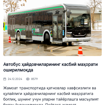
Автобус ҳайдовчиларининг касбий маҳорати
оширилмоқда
24.12.2024
8579
Жамоат транспортида қатновлар хавфсизлиги ва
қулайлиги ҳайдовчиларнинг касбий маҳоратига
боғлиқ, шунинг учун уларни тайёрлашга масъулият
билан ёндашилмоқда. Пойтахт жамоат