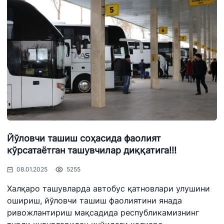
Йўловчи ташиш соҳасида фаолият
кўрсатаётган ташувчилар диққатига!!!
08.01.2025
5255
Халқаро ташувларда автобус қатновлари улушини
ошириш, йўловчи ташиш фаолиятини янада
ривожлантириш мақсадида республикамизнинг