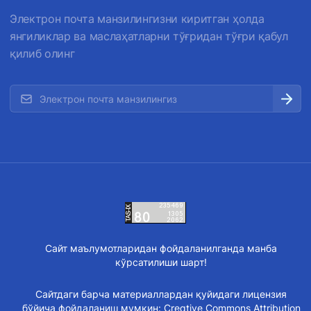
Электрон почта манзилингизни киритган ҳолда
янгиликлар ва маслаҳатларни тўғридан тўғри қабул
қилиб олинг
Сайт маълумотларидан фойдаланилганда манба
кўрсатилиши шарт!
Сайтдаги барча материаллардан қуйидаги лицензия
бўйича фойдаланиш мумкин:
Creative Commons Attribution