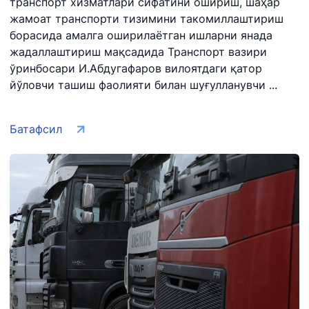
транспорт хизматлари сифатини ошириш, шаҳар
жамоат транспорти тизимини такомиллаштириш
борасида амалга оширилаётган ишларни янада
жадаллаштириш мақсадида Транспорт вазири
ўринбосари И.Абдугафаров вилоятдаги қатор
йўловчи ташиш фаолияти билан шуғулланувчи ...
Батафсил