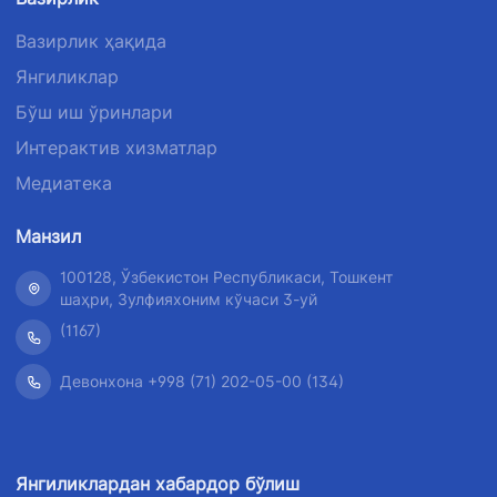
Вазирлик ҳақида
Янгиликлар
Бўш иш ўринлари
Интерактив хизматлар
Медиатека
Манзил
100128, Ўзбекистон Республикаси, Тошкент
шаҳри, Зулфияхоним кўчаси 3-уй
(1167)
Девонхона +998 (71) 202-05-00 (134)
Янгиликлардан хабардор бўлиш