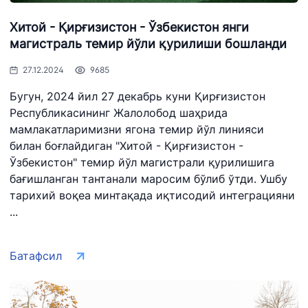
+998 (71) 237-
02-00
47-09
99-98
Хитой - Қирғизистон - Ўзбекистон янги
магистраль темир йўли қурилиши бошланди
"Тошшаҳартрансхизмат"
"Ўзавтовокзал
Автомобил
АЖ
сервис" МЧЖ
йўллари
27.12.2024
9685
қўмитаси
Бугун, 2024 йил 27 декабрь куни Қирғизистон
Ишонч телефон
Ишонч телефон
Республикасининг Жалолобод шаҳрида
Ишонч телефон
рақами
рақами
рақами
мамлакатларимизни ягона темир йўл линияси
1062
+998 (71) 207-
билан боғлайдиган "Хитой - Қирғизистон -
+998 (71) 200-
87-00
Ўзбекистон" темир йўл магистрали қурилишига
02-04
бағишланган тантанали маросим бўлиб ўтди. Ушбу
+998 (71) 207-
+998 (71) 207-
тарихий воқеа минтақада иқтисодий интеграцияни
87-02
67-68
...
034
Батафсил