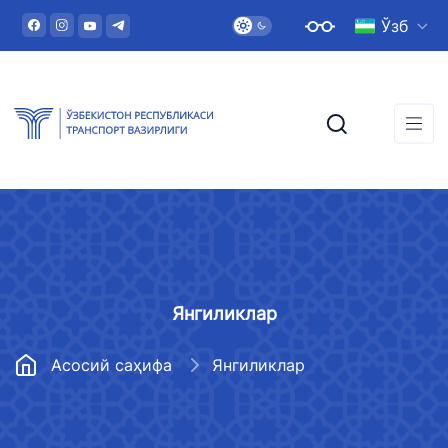
Ўзб
Янгиликлар
Асосий саҳифа
Янгиликлар