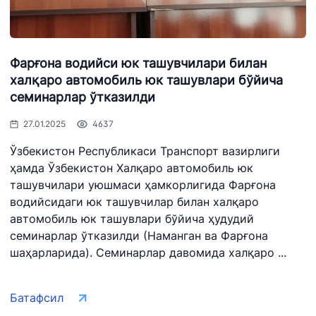
Фарғона водийси юк ташувчилари билан
халқаро автомобиль юк ташувлари бўйича
семинарлар ўтказилди
27.01.2025
4637
Ўзбекистон Республикаси Транспорт вазирлиги
ҳамда Ўзбекистон Халқаро автомобиль юк
ташувчилари уюшмаси ҳамкорлигида Фарғона
водийсидаги юк ташувчилар билан халқаро
автомобиль юк ташувлари бўйича ҳудудий
семинарлар ўтказилди (Наманган ва Фарғона
шаҳарларида). Семинарлар давомида халқаро ...
Батафсил