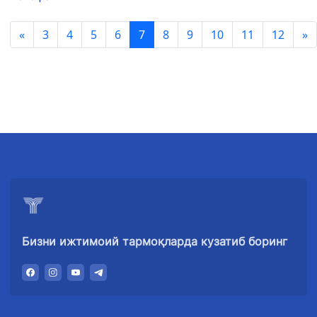
«
3
4
5
6
7
8
9
10
11
12
»
Бизни ижтимоий тармоқларда кузатиб боринг