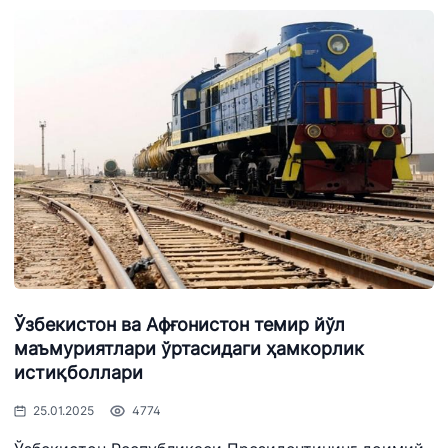
Ўзбекистон ва Афғонистон темир йўл
маъмуриятлари ўртасидаги ҳамкорлик
истиқболлари
25.01.2025
4774