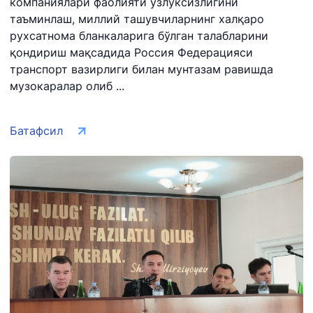
компаниялари фаолияти узлуксизлигини
таъминлаш, миллий ташувчиларнинг халқаро
рухсатнома бланкаларига бўлган талабларини
қондириш мақсадида Россия Федерацияси
транспорт вазирлиги билан мунтазам равишда
музокаралар олиб ...
Батафсил