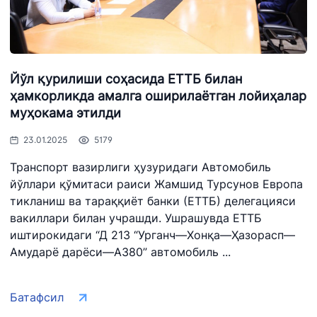
Ишонч
Ишонч
Ишонч
телефон
телефон
телефон
рақами
рақами
рақами
1062
+998 (71) 207-
Йўл қурилиши соҳасида ЕТТБ билан
+998 (71) 200-
87-00
ҳамкорликда амалга оширилаётган лойиҳалар
02-04
+998 (71) 207-
муҳокама этилди
+998 (71) 207-
87-02
67-68
23.01.2025
5179
034
Транспорт вазирлиги ҳузуридаги Автомобиль
йўллари қўмитаси раиси Жамшид Турсунов Европа
тикланиш ва тараққиёт банки (ЕТТБ) делегацияси
вакиллари билан учрашди. Ушрашувда ЕТТБ
иштирокидаги “Д 213 “Урганч—Хонқа—Ҳазорасп—
Амударё дарёси—А380” автомобиль ...
Батафсил