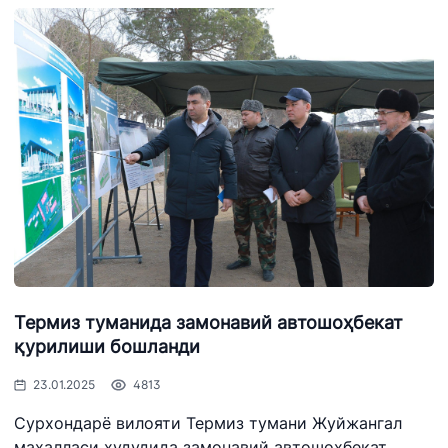
Термиз туманида замонавий автошоҳбекат
қурилиши бошланди
23.01.2025
4813
Сурхондарё вилояти Термиз тумани Жуйжангал
маҳалласи ҳудудида замонавий автошоҳбекат