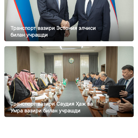
Транспорт вазири Эстония элчиси
билан учрашди
21.02.2025
11764
Транспорт вазири Саудия Ҳаж ва
Умра вазири билан учрашди
20.02.2025
12043