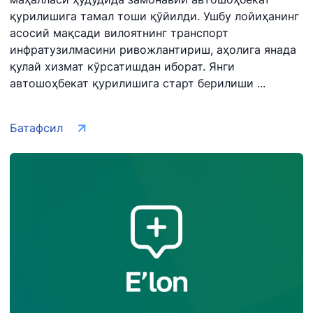
қурилишига тамал тоши қўйилди. Ушбу лойиҳанинг
асосий мақсади вилоятнинг транспорт
инфратузилмасини ривожлантириш, аҳолига янада
қулай хизмат кўрсатишдан иборат. Янги
автошоҳбекат қурилишига старт берилиши ...
Батафсил