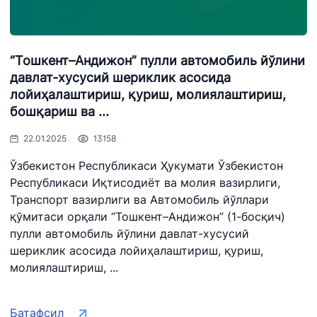
“Тошкент–Андижон” пулли автомобиль йўлини
давлат-хусусий шериклик асосида
лойиҳалаштириш, қуриш, молиялаштириш,
бошқариш ва ...
22.01.2025
13158
Ўзбекистон Республикаси Ҳукумати Ўзбекистон
Республикаси Иқтисодиёт ва молия вазирлиги,
Транспорт вазирлиги ва Автомобиль йўллари
қўмитаси орқали “Тошкент–Андижон” (1-босқич)
пулли автомобиль йўлини давлат-хусусий
шериклик асосида лойиҳалаштириш, қуриш,
молиялаштириш, ...
Батафсил