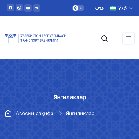
Ўзб
Янгиликлар
Асосий саҳифа
Янгиликлар