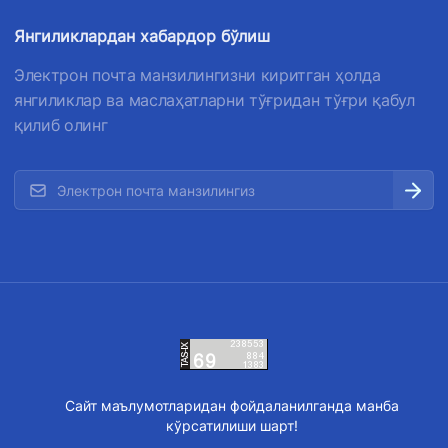
Янгиликлардан хабардор бўлиш
Электрон почта манзилингизни киритган ҳолда
янгиликлар ва маслаҳатларни тўғридан тўғри қабул
қилиб олинг
Сайт маълумотларидан фойдаланилганда манба
кўрсатилиши шарт!