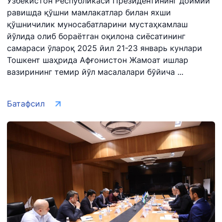
Ўзбекистон Республикаси Президентининг доимий
равишда қўшни мамлакатлар билан яхши
қўшничилик муносабатларини мустаҳкамлаш
йўлида олиб бораётган оқилона сиёсатининг
самараси ўлароқ 2025 йил 21-23 январь кунлари
Тошкент шаҳрида Афғонистон Жамоат ишлар
"Uzbekistan
"Ўзбекистон
"Uzbekistan
вазирининг темир йўл масалалари бўйича ...
Airways" АЖ
темир
Airports" АЖ
йўллари" АЖ
Батафсил
Ишонч
Ишонч
Ишонч
телефон
телефон
телефон
рақами
рақами
рақами
+998 (78) 140-
+998 (55) 501-
+998 (71) 237-
02-00
47-09
99-98
"Тошшаҳартрансхизмат"
"Ўзавтовокзал
Автомобил
АЖ
сервис" МЧЖ
йўллари
қўмитаси